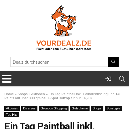
Home
»
Shops
»
Aktionen
»
Ein Tag Paintball inkl. Leihausrüstung und 140
Paints auf über 800 qm bei X-Spot Bottrop für nur 14,90€
Aktionen
Diverses
Groupon Shopping
Gutscheine
Shops
Sonstiges
Top Hits
Ein Tag Paintball inkl.