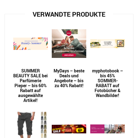
VERWANDTE PRODUKTE
SUMMER
MyDays – beste
myphotobook –
BEAUTY SALE bei
Deals und
bis 45%
Parfümerie
Angebote – bis
SOMMER-
Pieper – bis 60%
zu 40% Rabatt!
RABATT auf
Rabatt auf
Fotobücher &
ausgewählte
Wandbilder!
Artikel!