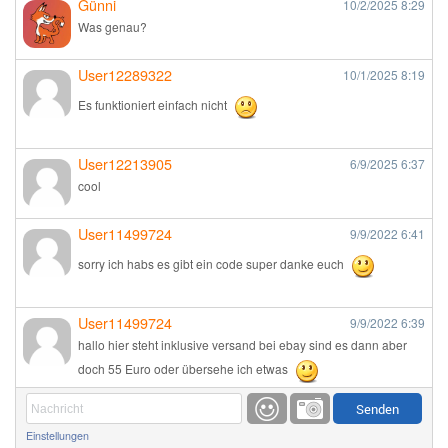
Günni
10/2/2025
8:29
Was genau?
User12289322
10/1/2025
8:19
Es funktioniert einfach nicht
User12213905
6/9/2025
6:37
cool
User11499724
9/9/2022
6:41
sorry ich habs es gibt ein code super danke euch
User11499724
9/9/2022
6:39
hallo hier steht inklusive versand bei ebay sind es dann aber
doch 55 Euro oder übersehe ich etwas
Günni
9/1/2022
6:17
Einstellungen