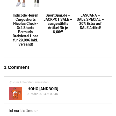
Indicode Herren
SportSpar.de –
LASCANA –
Cargoshorts
JACKPOT SALE –
SALE SPECIAL –
Nicolas Check-
ausgewählte
20% Extra auf
3/4 Shorts
Artikel für je
SALE Artikel!
Bermuda
6,66€!
Dreiviertel Hose
für 29,99€ inkl.
Versand!
1 Comment
Zum Antworten anmelden
HOHO [ANDROID]
3. März 2013 at 00:46
lol nur bis 1meter..