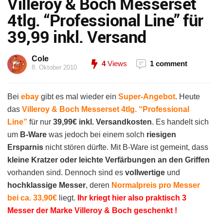
Villeroy & Boch Messerset
4tlg. “Professional Line” für
39,99 inkl. Versand
Cole
4
Views
1 comment
8. Oktober 2010
Bei
ebay
gibt es mal wieder ein
Super-Angebot
. Heute
das
Villeroy & Boch Messerset 4tlg. “Professional
Line”
für nur
39,99€ inkl. Versandkosten
. Es handelt sich
um
B-Ware
was jedoch bei einem solch
riesigen
Ersparnis
nicht stören dürfte. Mit B-Ware ist gemeint, dass
kleine Kratzer oder leichte Verfärbungen an den Griffen
vorhanden sind. Dennoch sind es
vollwertige
und
hochklassige Messer
, deren
Normalpreis pro Messer
bei ca. 33,90€
liegt.
Ihr kriegt hier also praktisch 3
Messer der Marke Villeroy & Boch geschenkt !