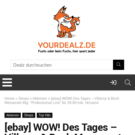
Home
»
Shops
»
Aktionen
»
[ebay] WOW! Des Tages – Villeroy & Boch
Messerset 4tlg. “Professional Line” für 39,99 inkl. Versand
Aktionen
Shops
Top Hits
[ebay] WOW! Des Tages –