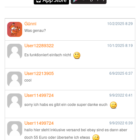
Günni
10/2/2025
8:29
Was genau?
User12289322
10/1/2025
8:19
Es funktioniert einfach nicht
User12213905
6/9/2025
6:37
cool
User11499724
9/9/2022
6:41
sorry ich habs es gibt ein code super danke euch
User11499724
9/9/2022
6:39
hallo hier steht inklusive versand bei ebay sind es dann aber
doch 55 Euro oder übersehe ich etwas