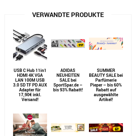
VERWANDTE PRODUKTE
USB C Hub 11in1
ADIDAS
SUMMER
HDMI 4K VGA
NEUHEITEN
BEAUTY SALE bei
LAN 100M USB
SALE bei
Parfümerie
3.0 SD TF PD AUX
SportSpar.de –
Pieper – bis 60%
Adapter für
bis 93% Rabatt!
Rabatt auf
17,90€ inkl.
ausgewählte
Versand!
Artikel!