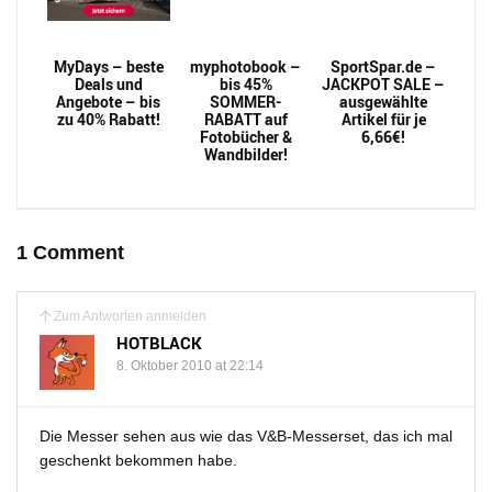
MyDays – beste
myphotobook –
SportSpar.de –
Deals und
bis 45%
JACKPOT SALE –
Angebote – bis
SOMMER-
ausgewählte
zu 40% Rabatt!
RABATT auf
Artikel für je
Fotobücher &
6,66€!
Wandbilder!
1 Comment
Zum Antworten anmelden
HOTBLACK
8. Oktober 2010 at 22:14
Die Messer sehen aus wie das V&B-Messerset, das ich mal
geschenkt bekommen habe.