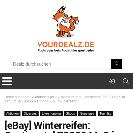
Home
»
Shops
»
Aktionen
»
[eBay] Winterreifen: Continental TS830 M+S in
der Größe 195/65 R1 für 44,90€ inkl. Versand
Aktionen
Diverses
Liveshopping
Shops
Sonstiges
Top Hits
[eBay] Winterreifen: