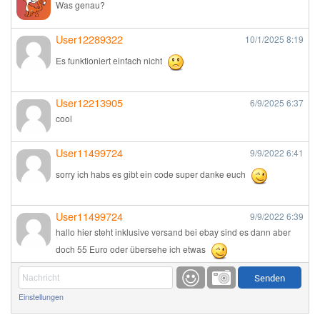
Was genau?
User12289322
10/1/2025
8:19
Es funktioniert einfach nicht
User12213905
6/9/2025
6:37
cool
User11499724
9/9/2022
6:41
sorry ich habs es gibt ein code super danke euch
User11499724
9/9/2022
6:39
hallo hier steht inklusive versand bei ebay sind es dann aber
doch 55 Euro oder übersehe ich etwas
Günni
9/1/2022
6:17
Einstellungen
Ich glaube du hast den Sinn eines Schnäppchenblogs noch
immer nicht verstanden?