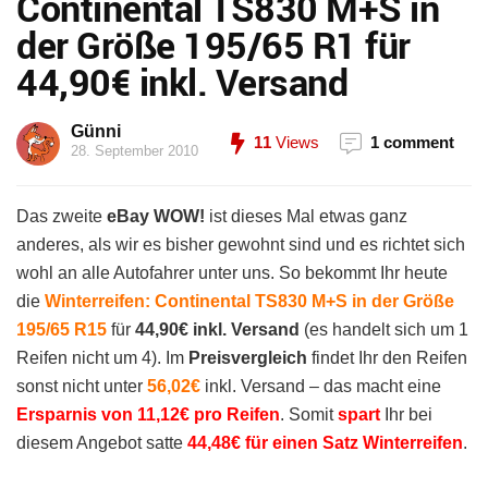
Continental TS830 M+S in
der Größe 195/65 R1 für
44,90€ inkl. Versand
Günni
11
Views
1 comment
28. September 2010
Das zweite
eBay WOW!
ist dieses Mal etwas ganz
anderes, als wir es bisher gewohnt sind und es richtet sich
wohl an alle Autofahrer unter uns. So bekommt Ihr heute
die
Winterreifen: Continental TS830 M+S in der Größe
195/65 R15
für
44,90€ inkl. Versand
(es handelt sich um 1
Reifen nicht um 4). Im
Preisvergleich
findet Ihr den Reifen
sonst nicht unter
56,02€
inkl. Versand – das macht eine
Ersparnis von 11,12€ pro Reifen
. Somit
spart
Ihr bei
diesem Angebot satte
44,48€ für einen Satz Winterreifen
.