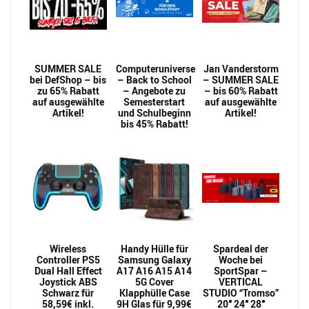
SUMMER SALE
Computeruniverse
Jan Vanderstorm
bei DefShop – bis
– Back to School
– SUMMER SALE
zu 65% Rabatt
– Angebote zu
– bis 60% Rabatt
auf ausgewählte
Semesterstart
auf ausgewählte
Artikel!
und Schulbeginn
Artikel!
bis 45% Rabatt!
Wireless
Handy Hülle für
Spardeal der
Controller PS5
Samsung Galaxy
Woche bei
Dual Hall Effect
A17 A16 A15 A14
SportSpar –
Joystick ABS
5G Cover
VERTICAL
Schwarz für
Klapphülle Case
STUDIO “Tromso”
58,59€ inkl.
9H Glas für 9,99€
20″ 24″ 28″