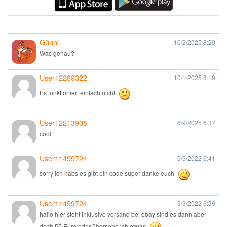
Günni
10/2/2025
8:29
Was genau?
User12289322
10/1/2025
8:19
Es funktioniert einfach nicht
User12213905
6/9/2025
6:37
cool
User11499724
9/9/2022
6:41
sorry ich habs es gibt ein code super danke euch
User11499724
9/9/2022
6:39
hallo hier steht inklusive versand bei ebay sind es dann aber
doch 55 Euro oder übersehe ich etwas