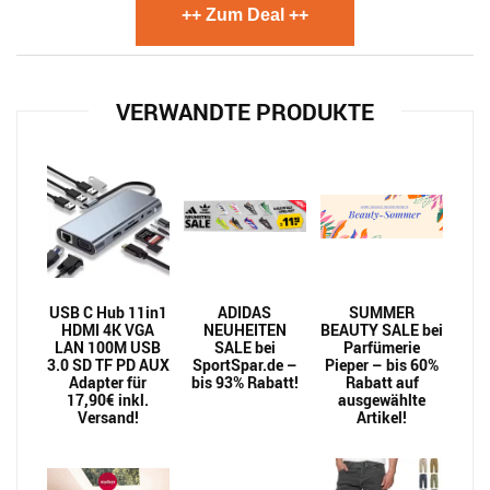
++ Zum Deal ++
VERWANDTE PRODUKTE
USB C Hub 11in1
ADIDAS
SUMMER
HDMI 4K VGA
NEUHEITEN
BEAUTY SALE bei
LAN 100M USB
SALE bei
Parfümerie
3.0 SD TF PD AUX
SportSpar.de –
Pieper – bis 60%
Adapter für
bis 93% Rabatt!
Rabatt auf
17,90€ inkl.
ausgewählte
Versand!
Artikel!