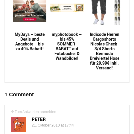
MyDays – beste
myphotobook –
Indicode Herren
Deals und
bis 45%
Cargoshorts
Angebote – bis
SOMMER-
Nicolas Check-
zu 40% Rabatt!
RABATT auf
3/4 Shorts
Fotobücher &
Bermuda
Wandbilder!
Dreiviertel Hose
für 29,99€ inkl.
Versand!
1 Comment
Zum Antworten anmelden
PETER
21. Oktober 2010 at 17:44