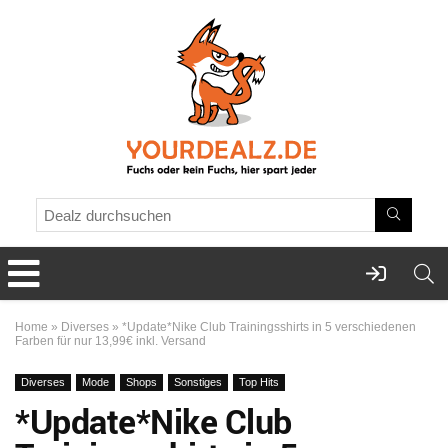
Home
»
Diverses
»
*Update*Nike Club Trainingsshirts in 5 verschiedenen
Farben für nur 13,99€ inkl. Versand
Diverses
Mode
Shops
Sonstiges
Top Hits
*Update*Nike Club