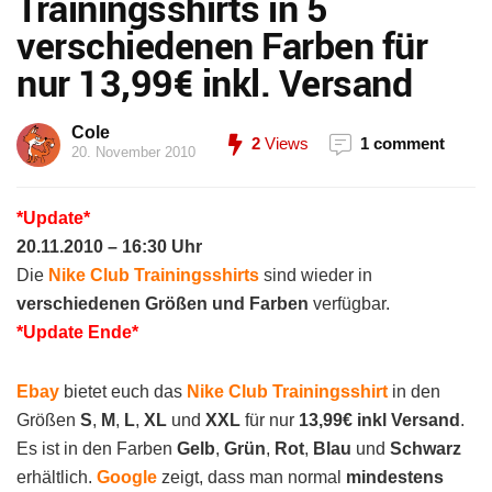
Trainingsshirts in 5
verschiedenen Farben für
nur 13,99€ inkl. Versand
Cole
2
Views
1 comment
20. November 2010
*Update*
20.11.2010 – 16:30 Uhr
Die
Nike Club Trainingsshirts
sind wieder in
verschiedenen Größen und Farben
verfügbar.
*Update Ende*
Ebay
bietet euch das
Nike Club Trainingsshirt
in den
Größen
S
,
M
,
L
,
XL
und
XXL
für nur
13,99€ inkl Versand
.
Es ist in den Farben
Gelb
,
Grün
,
Rot
,
Blau
und
Schwarz
erhältlich.
Google
zeigt, dass man normal
mindestens