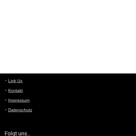
Wieso beschiss? Wir sind ein Schnäppchenblog der "nur" auf
Deals hinweist, wir selbst verkaufen das Produkt nicht. Zudem
ist das was du suchst schon 2 Jahre her.
User11448863
7/13/2022
3:39
von welchem Panel sprichst du?
User11448767
7/13/2022
1:15
... das Panel hat eine durchsichtige Folie - muss diese weg??
Günni
7/11/2022
5:43
Du hast eine Mail
Link Us
Kontakt
Günni
7/11/2022
5:40
Impressum
Ich schreib dir mal zurück!
Datenschutz
Günni
7/11/2022
5:40
Jo habs gefunden!
Folgt uns…