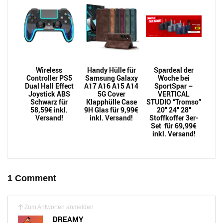
Wireless
Handy Hülle für
Spardeal der
Controller PS5
Samsung Galaxy
Woche bei
Dual Hall Effect
A17 A16 A15 A14
SportSpar –
Joystick ABS
5G Cover
VERTICAL
Schwarz für
Klapphülle Case
STUDIO “Tromso”
58,59€ inkl.
9H Glas für 9,99€
20″ 24″ 28″
Versand!
inkl. Versand!
Stoffkoffer 3er-
Set für 69,99€
inkl. Versand!
1 Comment
Zum Antworten anmelden
DREAMY