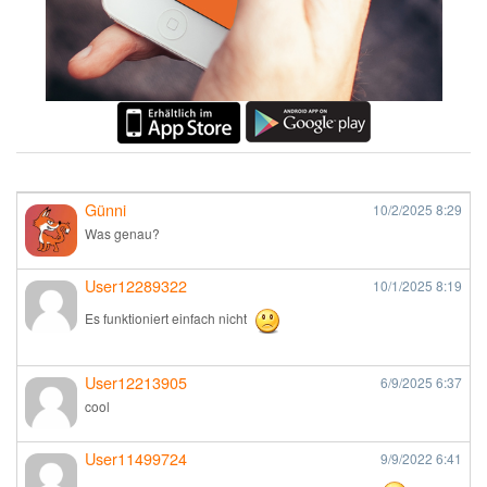
Günni
10/2/2025
8:29
Was genau?
User12289322
10/1/2025
8:19
Es funktioniert einfach nicht
User12213905
6/9/2025
6:37
cool
User11499724
9/9/2022
6:41