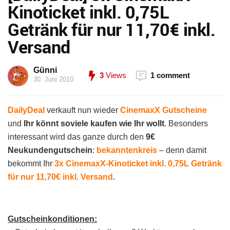
Kinoticket inkl. 0,75L
Getränk für nur 11,70€ inkl.
Versand
Günni
3
Views
1 comment
30. Juni 2010
DailyDeal
verkauft nun wieder
CinemaxX Gutscheine
und
Ihr könnt soviele kaufen wie Ihr wollt
. Besonders
interessant wird das ganze durch den
9€
Neukundengutschein
:
bekanntenkreis
– denn damit
bekommt Ihr
3x CinemaxX-Kinoticket inkl. 0,75L Getränk
für nur 11,70€ inkl. Versand
.
Gutscheinkonditionen: