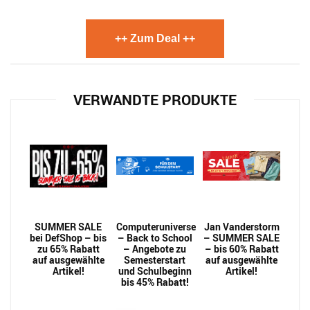
++ Zum Deal ++
VERWANDTE PRODUKTE
SUMMER SALE
Computeruniverse
Jan Vanderstorm
bei DefShop – bis
– Back to School
– SUMMER SALE
zu 65% Rabatt
– Angebote zu
– bis 60% Rabatt
auf ausgewählte
Semesterstart
auf ausgewählte
Artikel!
und Schulbeginn
Artikel!
bis 45% Rabatt!