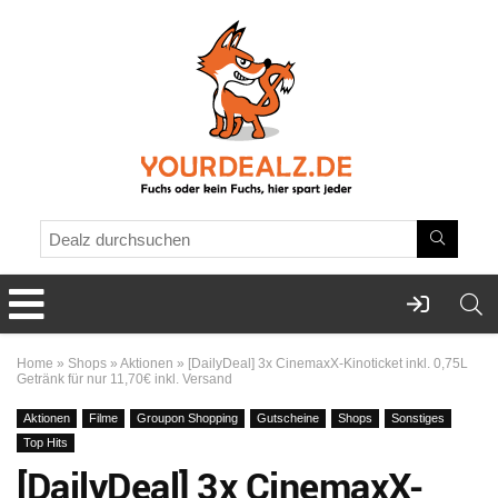
Home
»
Shops
»
Aktionen
»
[DailyDeal] 3x CinemaxX-Kinoticket inkl. 0,75L
Getränk für nur 11,70€ inkl. Versand
Aktionen
Filme
Groupon Shopping
Gutscheine
Shops
Sonstiges
Top Hits
[DailyDeal] 3x CinemaxX-