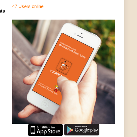
47 Users
online
ts