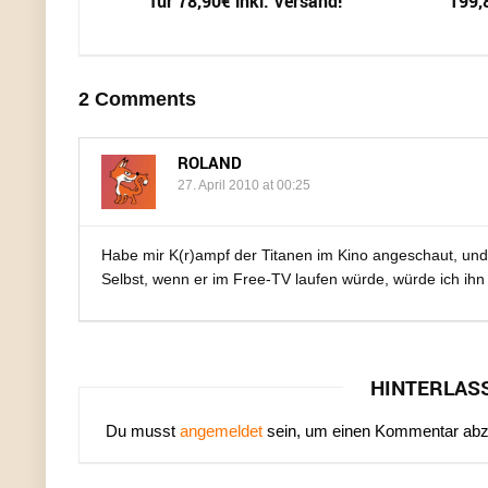
für 78,90€ inkl. Versand!
199,
2 Comments
ROLAND
27. April 2010 at 00:25
Habe mir K(r)ampf der Titanen im Kino angeschaut, und 
Selbst, wenn er im Free-TV laufen würde, würde ich ihn 
HINTERLAS
Du musst
angemeldet
sein, um einen Kommentar ab