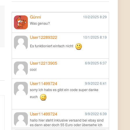
Günni
10/2/2025
8:29
Was genau?
User12289322
10/1/2025
8:19
Es funktioniert einfach nicht
User12213905
6/9/2025
6:37
cool
User11499724
9/9/2022
6:41
sorry ich habs es gibt ein code super danke
euch
User11499724
9/9/2022
6:39
hallo hier steht inklusive versand bei ebay sind
es dann aber doch 55 Euro oder übersehe ich