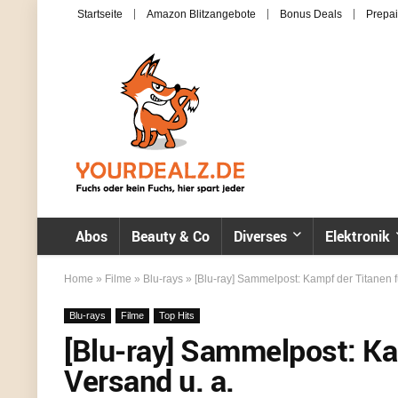
Startseite
Amazon Blitzangebote
Bonus Deals
Prepai
Abos
Beauty & Co
Diverses
Elektronik
Home
»
Filme
»
Blu-rays
»
[Blu-ray] Sammelpost: Kampf der Titanen fü
Blu-rays
Filme
Top Hits
[Blu-ray] Sammelpost: Kam
Versand u. a.