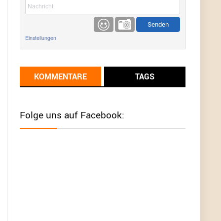
etwas
Günni
9/1/2022
6:17
Einstellungen
Ich glaube du hast den Sinn eines
Schnäppchenblogs noch immer nicht
verstanden?
KOMMENTARE
TAGS
Günni
9/1/2022
6:16
Dann schau mal bitte auf das Datum
Die
meisten Deals sind Tagespreise!
Folge uns auf Facebook:
User11493041
8/31/2022
7:10
Wird hier für 98,99 angeboten, bei Klick auf "Zum
Deal" sind es dann 140 Euro, das ist doch
Betrug am Kunden
Günni
7/30/2022
5:32
Wieso beschiss? Wir sind ein Schnäppchenblog
der "nur" auf Deals hinweist, wir selbst verkaufen
das Produkt nicht. Zudem ist das was du suchst
schon 2 Jahre her.