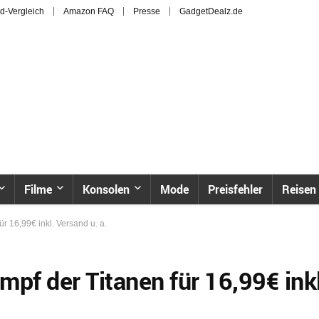
d-Vergleich
Amazon FAQ
Presse
GadgetDealz.de
Filme
Konsolen
Mode
Preisfehler
Reisen
r 16,99€ inkl. Versand u. a.
pf der Titanen für 16,99€ inkl