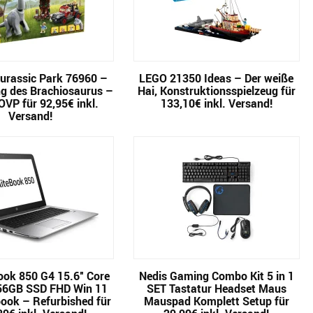
rassic Park 76960 –
LEGO 21350 Ideas – Der weiße
g des Brachiosaurus –
Hai, Konstruktionsspielzeug für
VP für 92,95€ inkl.
133,10€ inkl. Versand!
Versand!
ook 850 G4 15.6″ Core
Nedis Gaming Combo Kit 5 in 1
56GB SSD FHD Win 11
SET Tastatur Headset Maus
ook – Refurbished für
Mauspad Komplett Setup für