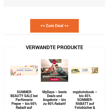
++ Zum Deal ++
VERWANDTE PRODUKTE
SUMMER
MyDays – beste
myphotobook –
BEAUTY SALE bei
Deals und
bis 45%
Parfümerie
Angebote – bis
SOMMER-
Pieper – bis 60%
zu 40% Rabatt!
RABATT auf
Rabatt auf
Fotobücher &