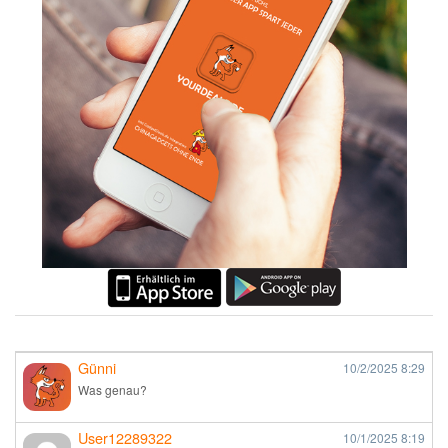
Günni
10/2/2025
8:29
Was genau?
User12289322
10/1/2025
8:19