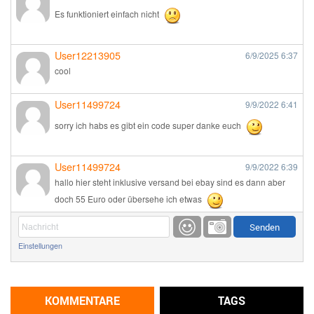
Es funktioniert einfach nicht
User12213905
6/9/2025
6:37
cool
User11499724
9/9/2022
6:41
sorry ich habs es gibt ein code super danke euch
User11499724
9/9/2022
6:39
hallo hier steht inklusive versand bei ebay sind es dann aber
doch 55 Euro oder übersehe ich etwas
Günni
9/1/2022
6:17
Einstellungen
Ich glaube du hast den Sinn eines Schnäppchenblogs noch
immer nicht verstanden?
Günni
KOMMENTARE
TAGS
9/1/2022
6:16