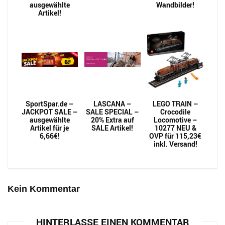
ausgewählte
Wandbilder!
Artikel!
SportSpar.de –
LASCANA –
LEGO TRAIN –
JACKPOT SALE –
SALE SPECIAL –
Crocodile
ausgewählte
20% Extra auf
Locomotive –
Artikel für je
SALE Artikel!
10277 NEU &
6,66€!
OVP für 115,23€
inkl. Versand!
Kein Kommentar
HINTERLASSE EINEN KOMMENTAR