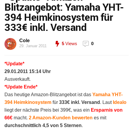
Blitzangebot: Yamaha YHT-
394 Heimkinosystem für
333€ inkl. Versand
Cole
5
Views
0
29. Januar 2011
*Update*
29.01.2011 15:14 Uhr
Ausverkauft.
*Update Ende*
Das heutige Amazon-Blitzangebot ist das
Yamaha YHT-
394 Heimkinosystem
für
333€ inkl. Versand
. Laut
Idealo
liegt der nächste Preis bei 399€, was ein
Ersparnis von
66€
macht.
2 Amazon-Kunden bewerten
es mit
durchschnittlich 4,5 von 5 Sternen
.