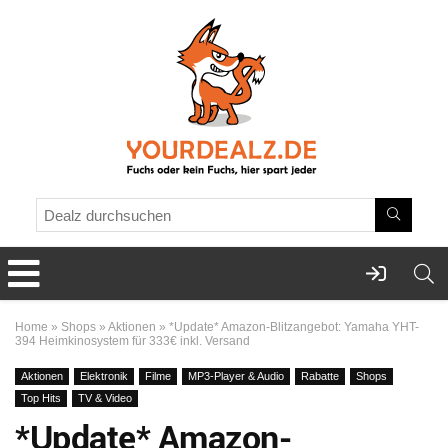
Home
»
Shops
»
Aktionen
»
*Update* Amazon-Blitzangebot: Yamaha YHT-
394 Heimkinosystem für 333€ inkl. Versand
Aktionen
Elektronik
Filme
MP3-Player & Audio
Rabatte
Shops
Top Hits
TV & Video
*Update* Amazon-