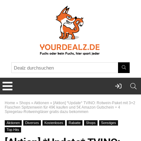
Home
»
Shops
»
Aktionen
»
[Aktion] *Update* TVINO: Rotwein-Paket mit 3×2
Flaschen Spitzenwein für 49€ kaufen und 5€ Amazon Gutschein + 4
Spiegelau-Rotweingläser gratis dazu bekommen
Aktionen
Diverses
Kostenloses
Rabatte
Shops
Sonstiges
Top Hits