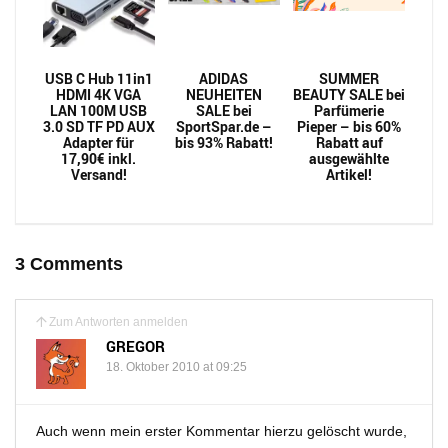
USB C Hub 11in1
ADIDAS
SUMMER
HDMI 4K VGA
NEUHEITEN
BEAUTY SALE bei
LAN 100M USB
SALE bei
Parfümerie
3.0 SD TF PD AUX
SportSpar.de –
Pieper – bis 60%
Adapter für
bis 93% Rabatt!
Rabatt auf
17,90€ inkl.
ausgewählte
Versand!
Artikel!
3 Comments
Zum Antworten anmelden
GREGOR
18. Oktober 2010 at 09:25
Auch wenn mein erster Kommentar hierzu gelöscht wurde,