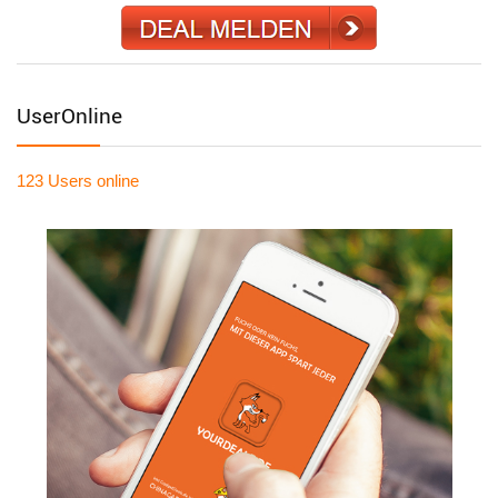
UserOnline
123 Users
online