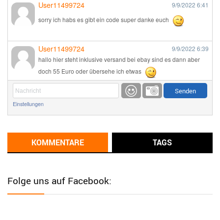
User11499724
9/9/2022
6:41
sorry ich habs es gibt ein code super danke euch
User11499724
9/9/2022
6:39
hallo hier steht inklusive versand bei ebay sind es dann aber
doch 55 Euro oder übersehe ich etwas
Günni
9/1/2022
6:17
Einstellungen
Ich glaube du hast den Sinn eines Schnäppchenblogs noch
immer nicht verstanden?
Günni
KOMMENTARE
TAGS
9/1/2022
6:16
Dann schau mal bitte auf das Datum
Die meisten Deals
sind Tagespreise!
Folge uns auf Facebook:
User11493041
8/31/2022
7:10
Wird hier für 98,99 angeboten, bei Klick auf "Zum Deal" sind es
dann 140 Euro, das ist doch Betrug am Kunden