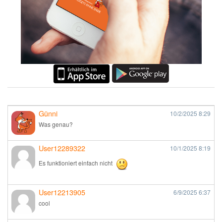
Günni
10/2/2025
8:29
Was genau?
User12289322
10/1/2025
8:19
Es funktioniert einfach nicht
User12213905
6/9/2025
6:37
cool