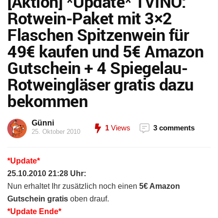
[Aktion] *Update* TVINO:
Rotwein-Paket mit 3×2
Flaschen Spitzenwein für
49€ kaufen und 5€ Amazon
Gutschein + 4 Spiegelau-
Rotweingläser gratis dazu
bekommen
Günni
1
Views
3 comments
25. Oktober 2010
*Update*
25.10.2010 21:28 Uhr:
Nun erhaltet Ihr zusätzlich noch einen
5€ Amazon
Gutschein gratis
oben drauf.
*Update Ende*