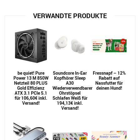
VERWANDTE PRODUKTE
be quiet! Pure
Soundcore In-Ear
Fressnapf – 12%
Power 13 M 850W
Kopfhörer Sleep
Rabatt auf
Netzteil 80 PLUS
A30
Nassfutter für
Gold Effizienz
Wiederverwendbarer
deinen Hund!
ATX 3.1 PCIe 5.1
Ohrstöpsel
für 106,60€ inkl.
Schlafen Weiß für
Versand!
194,13€ inkl.
Versand!