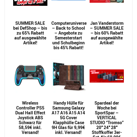
SUMMER SALE
Computeruniverse
Jan Vanderstorm
bei DefShop – bis
– Back to School
– SUMMER SALE
zu 65% Rabatt
– Angebote zu
– bis 60% Rabatt
auf ausgewählte
Semesterstart
auf ausgewählte
Artikel!
und Schulbeginn
Artikel!
bis 45% Rabatt!
Wireless
Handy Hülle für
Spardeal der
Controller PS5
Samsung Galaxy
Woche bei
Dual Hall Effect
A17 A16 A15 A14
SportSpar –
Joystick ABS
5G Cover
VERTICAL
Schwarz für
Klapphülle Case
STUDIO “Tromso”
58,59€ inkl.
9H Glas für 9,99€
20″ 24″ 28″
Versand!
inkl. Versand!
Stoffkoffer 3er-