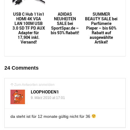
USB C Hub 11in1
ADIDAS
SUMMER
HDMI 4K VGA
NEUHEITEN
BEAUTY SALE bei
LAN 100M USB
SALE bei
Parfümerie
3.0 SD TF PD AUX
SportSpar.de –
Pieper – bis 60%
Adapter für
bis 93% Rabatt!
Rabatt auf
17,90€ inkl.
ausgewählte
Versand!
Artikel!
24 Comments
Zum Antworten anmelden
LOOPHODEN1
9. März 2010 at 17:01
da steht ist für 12 monate gültig nicht für 36