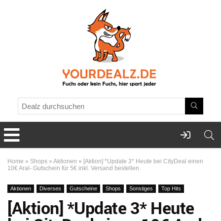
Home
»
Shops
»
Aktionen
»
[Aktion] *Update 3* Heute bei CityDeal einen
10€ Aral- Gutschein für 5€ inkl. Versand bestellen
Aktionen
Diverses
Gutscheine
Shops
Sonstiges
Top Hits
[Aktion] *Update 3* Heute