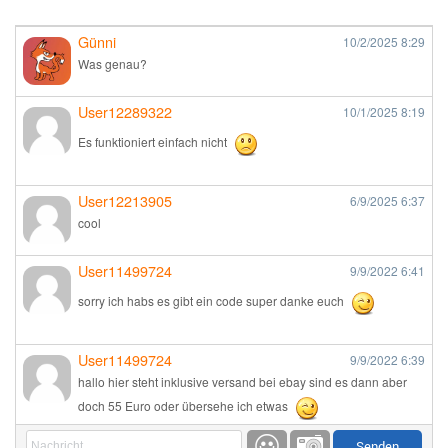
Günni
10/2/2025
8:29
Was genau?
User12289322
10/1/2025
8:19
Es funktioniert einfach nicht
User12213905
6/9/2025
6:37
cool
User11499724
9/9/2022
6:41
sorry ich habs es gibt ein code super danke euch
User11499724
9/9/2022
6:39
hallo hier steht inklusive versand bei ebay sind es dann aber
doch 55 Euro oder übersehe ich etwas