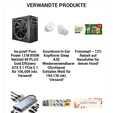
VERWANDTE PRODUKTE
be quiet! Pure
Soundcore In-Ear
Fressnapf – 12%
Power 13 M 850W
Kopfhörer Sleep
Rabatt auf
Netzteil 80 PLUS
A30
Nassfutter für
Gold Effizienz
Wiederverwendbarer
deinen Hund!
ATX 3.1 PCIe 5.1
Ohrstöpsel
für 106,60€ inkl.
Schlafen Weiß für
Versand!
194,13€ inkl.
Versand!