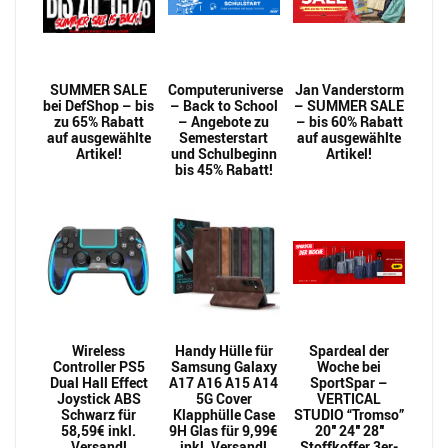
SUMMER SALE
Computeruniverse
Jan Vanderstorm
bei DefShop – bis
– Back to School
– SUMMER SALE
zu 65% Rabatt
– Angebote zu
– bis 60% Rabatt
auf ausgewählte
Semesterstart
auf ausgewählte
Artikel!
und Schulbeginn
Artikel!
bis 45% Rabatt!
Wireless
Handy Hülle für
Spardeal der
Controller PS5
Samsung Galaxy
Woche bei
Dual Hall Effect
A17 A16 A15 A14
SportSpar –
Joystick ABS
5G Cover
VERTICAL
Schwarz für
Klapphülle Case
STUDIO “Tromso”
58,59€ inkl.
9H Glas für 9,99€
20″ 24″ 28″
Versand!
inkl. Versand!
Stoffkoffer 3er-