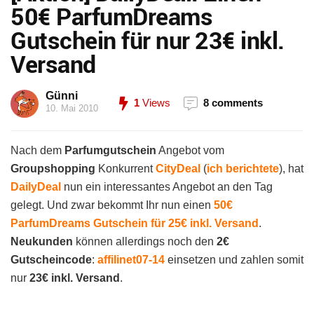
50€ ParfumDreams
Gutschein für nur 23€ inkl.
Versand
Günni
1
Views
8 comments
10. Mai 2010
Nach dem
Parfumgutschein
Angebot vom
Groupshopping
Konkurrent
CityDeal
(
ich berichtete
), hat
DailyDeal
nun ein interessantes Angebot an den Tag
gelegt. Und zwar bekommt Ihr nun einen
50€
ParfumDreams Gutschein für 25€ inkl. Versand
.
Neukunden
können allerdings noch den
2€
Gutscheincode
:
affilinet07-14
einsetzen und zahlen somit
nur
23€ inkl. Versand
.