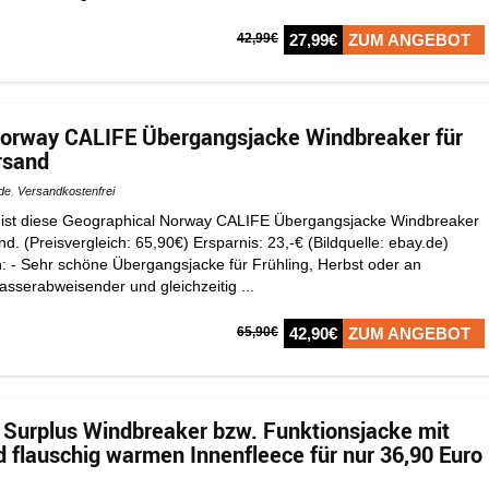
42,99€
27,99€
ZUM ANGEBOT
Norway CALIFE Übergangsjacke Windbreaker für
rsand
de
,
Versandkostenfrei
ist diese Geographical Norway CALIFE Übergangsjacke Windbreaker
nd. (Preisvergleich: 65,90€) Ersparnis: 23,-€ (Bildquelle: ebay.de)
: - Sehr schöne Übergangsjacke für Frühling, Herbst oder an
serabweisender und gleichzeitig ...
65,90€
42,90€
ZUM ANGEBOT
Surplus Windbreaker bzw. Funktionsjacke mit
d flauschig warmen Innenfleece für nur 36,90 Euro