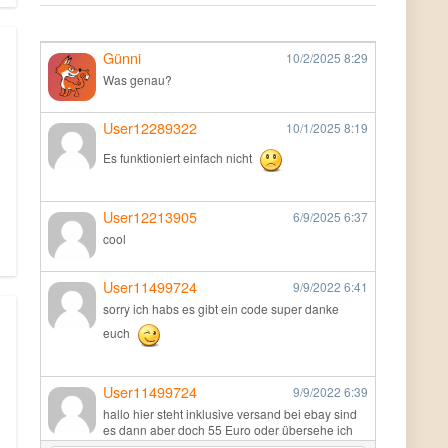
Günni
10/2/2025
8:29
Was genau?
User12289322
10/1/2025
8:19
Es funktioniert einfach nicht
User12213905
6/9/2025
6:37
cool
User11499724
9/9/2022
6:41
sorry ich habs es gibt ein code super danke
euch
User11499724
9/9/2022
6:39
hallo hier steht inklusive versand bei ebay sind
es dann aber doch 55 Euro oder übersehe ich