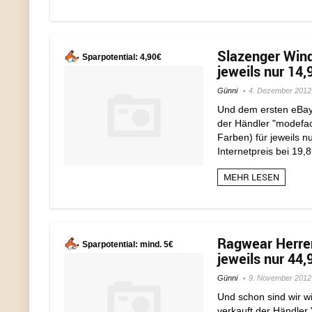
Slazenger Wind
Sparpotential: 4,90€
jeweils nur 14,
Günni
4. Dezember 2012
Und dem ersten eBay 
der Händler "modefac
Farben) für jeweils n
Internetpreis bei 19,8
MEHR LESEN
Ragwear Herren
Sparpotential: mind. 5€
jeweils nur 44,
Günni
9. November 2012
Und schon sind wir w
verkauft der Händler