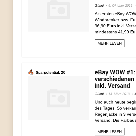
Günni
8. Oktober 2013
Als erstes eBay WOW
Windbreaker bzw. Fun
36,90 Euro inkl. Ver
mindestens 41,99 Eur
MEHR LESEN
eBay WOW #1: S
Sparpotential: 2€
verschiedenen 
inkl. Versand
Günni
13. März 2013
Und auch heute begi
des Tages. So verkauf
Regenjacke in 9 vers
Versand. Die Farbaus
MEHR LESEN