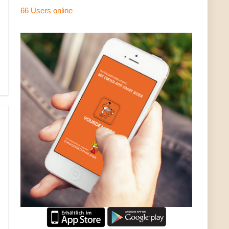
66 Users
online