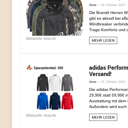
Anna
18. Oktober 2023
Die Brandit Herren 
gibt es aktuell bei e
Windbreaker verbinde
Trage-Komforts und d
Bildquelle: ebay.de
MEHR LESEN
adidas Perform
Sparpotential: 30€
Versand!
Anna
19. Oktober 2022
Die adidas Performan
29,95€ statt 59,95€ i
Ausstattung mit dem 
Außerdem wird euch e
Bildquelle: ebay.de
MEHR LESEN