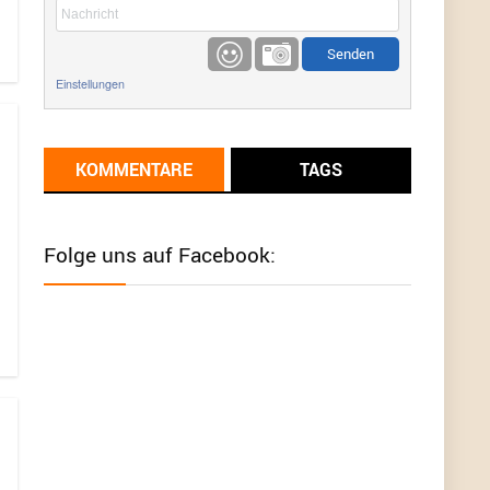
etwas
Günni
9/1/2022
6:17
Einstellungen
Ich glaube du hast den Sinn eines
Schnäppchenblogs noch immer nicht
verstanden?
KOMMENTARE
TAGS
Günni
9/1/2022
6:16
Dann schau mal bitte auf das Datum
Die
meisten Deals sind Tagespreise!
Folge uns auf Facebook:
User11493041
8/31/2022
7:10
Wird hier für 98,99 angeboten, bei Klick auf "Zum
Deal" sind es dann 140 Euro, das ist doch
Betrug am Kunden
Günni
7/30/2022
5:32
Wieso beschiss? Wir sind ein Schnäppchenblog
der "nur" auf Deals hinweist, wir selbst verkaufen
das Produkt nicht. Zudem ist das was du suchst
schon 2 Jahre her.