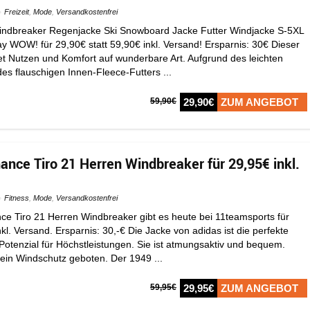
Freizeit
,
Mode
,
Versandkostenfrei
Windbreaker Regenjacke Ski Snowboard Jacke Futter Windjacke S-5XL
Bay WOW! für 29,90€ statt 59,90€ inkl. Versand! Ersparnis: 30€ Dieser
t Nutzen und Komfort auf wunderbare Art. Aufgrund des leichten
es flauschigen Innen-Fleece-Futters ...
59,90€
29,90€
ZUM ANGEBOT
ance Tiro 21 Herren Windbreaker für 29,95€ inkl.
Fitness
,
Mode
,
Versandkostenfrei
ce Tiro 21 Herren Windbreaker gibt es heute bei 11teamsports für
nkl. Versand. Ersparnis: 30,-€ Die Jacke von adidas ist die perfekte
Potenzial für Höchstleistungen. Sie ist atmungsaktiv und bequem.
in Windschutz geboten. Der 1949 ...
59,95€
29,95€
ZUM ANGEBOT