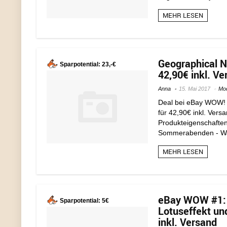
MEHR LESEN
Geographical 
Sparpotential: 23,-€
42,90€ inkl. Ve
Anna
15. Mai 2017
Mo
Deal bei eBay WOW! 
für 42,90€ inkl. Versa
Produkteigenschaften
Sommerabenden - Was
MEHR LESEN
eBay WOW #1: 
Sparpotential: 5€
Lotuseffekt un
inkl. Versand