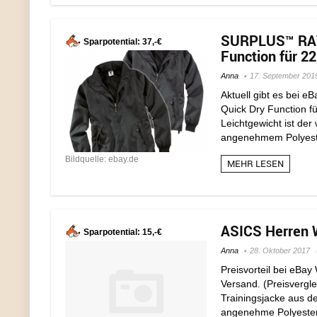
SURPLUS™ RAW
Sparpotential: 37,-€
Function für 22
Anna
17. September 201
Aktuell gibt es b
Quick Dry Function fü
Leichtgewicht ist de
angenehmem Polyester-
Bildquelle: ebay.de
MEHR LESEN
ASICS Herren W
Sparpotential: 15,-€
Anna
28. Oktober 2017
Preisvorteil bei eBa
Versand. (Preisvergle
Trainingsjacke aus d
angenehme Polyester M