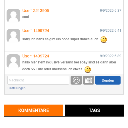
User12213905
6/9/2025
6:37
cool
User11499724
9/9/2022
6:41
sorry ich habs es gibt ein code super danke euch
User11499724
9/9/2022
6:39
hallo hier steht inklusive versand bei ebay sind es dann aber
doch 55 Euro oder übersehe ich etwas
Günni
9/1/2022
6:17
Einstellungen
Ich glaube du hast den Sinn eines Schnäppchenblogs noch
immer nicht verstanden?
Günni
KOMMENTARE
TAGS
9/1/2022
6:16
Dann schau mal bitte auf das Datum
Die meisten Deals
sind Tagespreise!