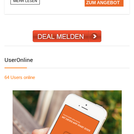
MEHR LESEN
ZUM ANGEBOT
UserOnline
64 Users
online