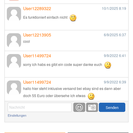
User12289322
10/1/2025
8:19
Es funktioniert einfach nicht
User12213905
6/9/2025
6:37
cool
User11499724
9/9/2022
6:41
sorry ich habs es gibt ein code super danke euch
User11499724
9/9/2022
6:39
hallo hier steht inklusive versand bei ebay sind es dann aber
doch 55 Euro oder übersehe ich etwas
Günni
9/1/2022
6:17
Einstellungen
Ich glaube du hast den Sinn eines Schnäppchenblogs noch
immer nicht verstanden?