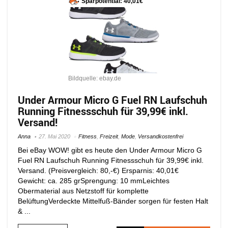
Sparpotential: 40,01€
Bildquelle: ebay.de
Under Armour Micro G Fuel RN Laufschuh
Running Fitnessschuh für 39,99€ inkl.
Versand!
Anna
27. Mai 2020
Fitness
,
Freizeit
,
Mode
,
Versandkostenfrei
Bei eBay WOW! gibt es heute den Under Armour Micro G
Fuel RN Laufschuh Running Fitnessschuh für 39,99€ inkl.
Versand. (Preisvergleich: 80,-€) Ersparnis: 40,01€
Gewicht: ca. 285 grSprengung: 10 mmLeichtes
Obermaterial aus Netzstoff für komplette
BelüftungVerdeckte Mittelfuß-Bänder sorgen für festen Halt
& ...