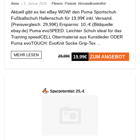
Anna
5. Januar 2018
Fitness
,
Freizeit
,
Versandkostenfrei
Aktuell gibt es bei eBay WOW! den Puma Sportschuh
Fußballschuh Hallenschuh für 19,99€ inkl. Versand.
(Preisvergleich: 29,99€) Ersparnis: 10,-€ (Bildquelle:
ebay.de) Puma evoSPEED: Leichter Schuh ideal für das
Training speedCELL Obermaterial aus Kunstleder ODER
Puma evoTOUCH: EvoKnit Socke Grip-Tex ...
MEHR LESEN
29,99€
19,99€
ZUM ANGEBOT
Sparpotential: 25,-€