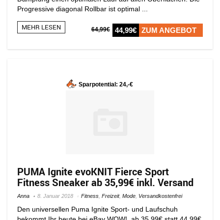
Progressive diagonal Rollbar ist optimal ...
MEHR LESEN
64,99€
44,99€
ZUM ANGEBOT
Sparpotential: 24,-€
PUMA Ignite evoKNIT Fierce Sport
Fitness Sneaker ab 35,99€ inkl. Versand
Anna
8. Januar 2018
Fitness
,
Freizeit
,
Mode
,
Versandkostenfrei
Den universellen Puma Ignite Sport- und Laufschuh
bekommt Ihr heute bei eBay WOW! ab 35,99€ statt 44,99€