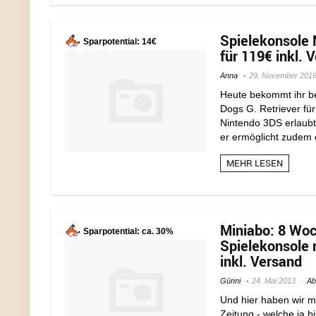
Spielekonsole 
Sparpotential: 14€
für 119€ inkl. 
Anna
29. November 201
Heute bekommt ihr be
Dogs G. Retriever für
Nintendo 3DS erlaubt 
er ermöglicht zudem e
MEHR LESEN
Miniabo: 8 Woc
Sparpotential: ca. 30%
Spielekonsole 
inkl. Versand
Günni
24. Mai 2013
Ab
Und hier haben wir ma
Zeitung - welche ja 