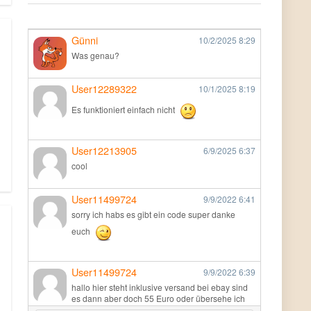
Günni
10/2/2025
8:29
Was genau?
User12289322
10/1/2025
8:19
Es funktioniert einfach nicht
User12213905
6/9/2025
6:37
cool
User11499724
9/9/2022
6:41
sorry ich habs es gibt ein code super danke
euch
User11499724
9/9/2022
6:39
hallo hier steht inklusive versand bei ebay sind
es dann aber doch 55 Euro oder übersehe ich