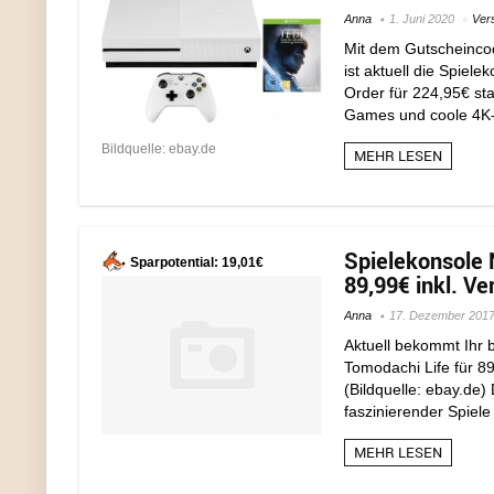
Anna
1. Juni 2020
Ver
Mit dem Gutscheinc
ist aktuell die Spiel
Order für 224,95€ sta
Games und coole 4K- 
Bildquelle: ebay.de
MEHR LESEN
Spielekonsole 
Sparpotential: 19,01€
89,99€ inkl. Ve
Anna
17. Dezember 201
Aktuell bekommt Ihr 
Tomodachi Life für 89
(Bildquelle: ebay.de)
faszinierender Spiele
MEHR LESEN