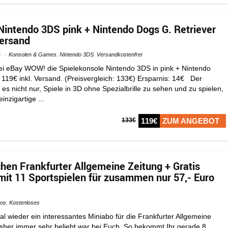
Nintendo 3DS pink + Nintendo Dogs G. Retriever
Versand
6
Konsolen & Games
,
Nintendo 3DS
,
Versandkostenfrei
i eBay WOW! die Spielekonsole Nintendo 3DS in pink + Nintendo
 119€ inkl. Versand. (Preisvergleich: 133€) Ersparnis: 14€ Der
es nicht nur, Spiele in 3D ohne Spezialbrille zu sehen und zu spielen,
inzigartige ...
133€
119€
ZUM ANGEBOT
hen Frankfurter Allgemeine Zeitung + Gratis
mit 11 Sportspielen für zusammen nur 57,- Euro
os
,
Kostenloses
l wieder ein interessantes Miniabo für die Frankfurter Allgemeine
bisher immer sehr beliebt war bei Euch. So bekommt Ihr gerade 8