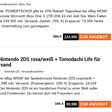
sandkostenfrei
,
Xbox One
ode: POWERTECH20 gibt es 10% Rabatt! Tagesdeal bei eBay WOW!
ekonsole Microsoft Xbox One S 1TB USK 16 inkl Jedi Star Wars Fallen
tt 249,95€ inkl. Versand. (bisher: 299,-€) Ersparnis: 74,05€ Heiße
Unterhaltung zum günstigsten ...
299,-€
224,95€
ZUM ANGEBOT
Nintendo 2DS rosa/weiß + Tomodachi Life für
rsand
7
Nintendo DS
,
Versandkostenfrei
bei eBay WOW! die Spielekonsole Nintendo 2DS rosa/weiß +
,99€ inkl. Versand. (Preisvergleich: 109,-€) Ersparnis: 19,01€
 Der Nintendo 2DS ist ein handliches Portal zu einer Welt voller
 und Funktionen. Du kannst dich mit Freunden und ...
109,-€
89,99€
ZUM ANGEBOT