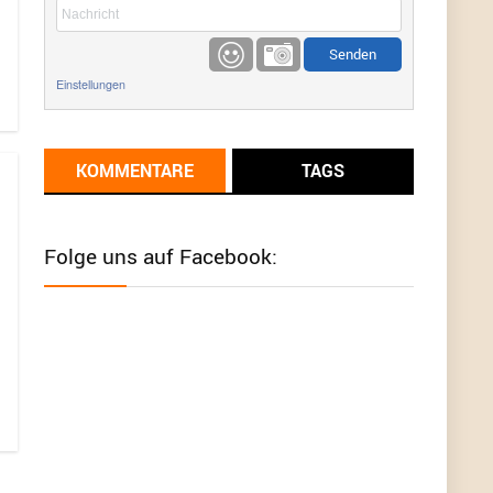
etwas
Günni
9/1/2022
6:17
Einstellungen
Ich glaube du hast den Sinn eines
Schnäppchenblogs noch immer nicht
verstanden?
KOMMENTARE
TAGS
Günni
9/1/2022
6:16
Dann schau mal bitte auf das Datum
Die
meisten Deals sind Tagespreise!
Folge uns auf Facebook:
User11493041
8/31/2022
7:10
Wird hier für 98,99 angeboten, bei Klick auf "Zum
Deal" sind es dann 140 Euro, das ist doch
Betrug am Kunden
Günni
7/30/2022
5:32
Wieso beschiss? Wir sind ein Schnäppchenblog
der "nur" auf Deals hinweist, wir selbst verkaufen
das Produkt nicht. Zudem ist das was du suchst
schon 2 Jahre her.