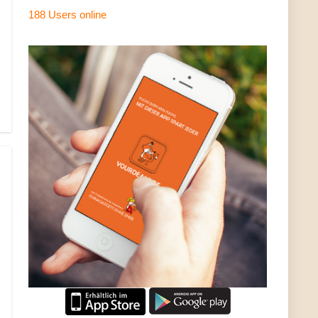
188 Users
online