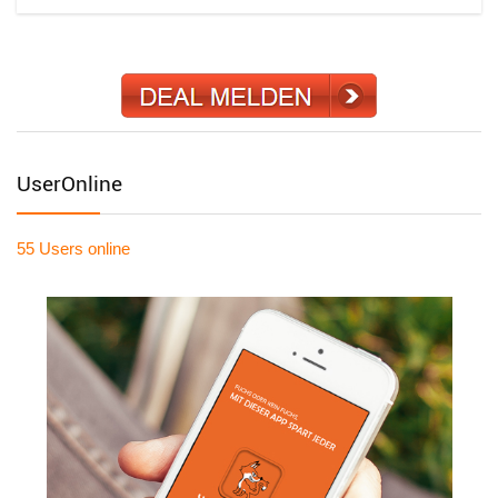
UserOnline
55 Users
online