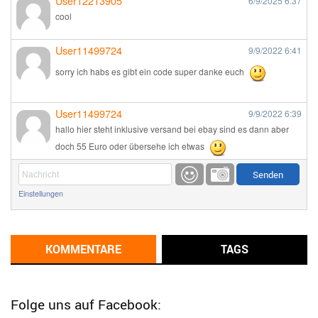
User12213905
6/9/2025
6:37
cool
User11499724
9/9/2022
6:41
sorry ich habs es gibt ein code super danke euch
User11499724
9/9/2022
6:39
hallo hier steht inklusive versand bei ebay sind es dann aber
doch 55 Euro oder übersehe ich etwas
Günni
9/1/2022
6:17
Einstellungen
Ich glaube du hast den Sinn eines Schnäppchenblogs noch
immer nicht verstanden?
Günni
KOMMENTARE
TAGS
9/1/2022
6:16
Dann schau mal bitte auf das Datum
Die meisten Deals
sind Tagespreise!
Folge uns auf Facebook: