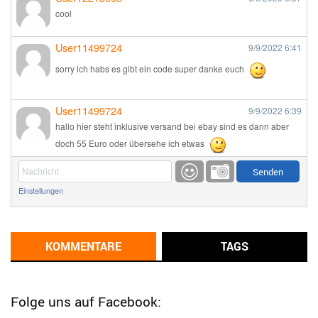
cool
User11499724
9/9/2022
6:41
sorry ich habs es gibt ein code super danke euch
User11499724
9/9/2022
6:39
hallo hier steht inklusive versand bei ebay sind es dann aber
doch 55 Euro oder übersehe ich etwas
Günni
9/1/2022
6:17
Einstellungen
Ich glaube du hast den Sinn eines Schnäppchenblogs noch
immer nicht verstanden?
Günni
KOMMENTARE
TAGS
9/1/2022
6:16
Dann schau mal bitte auf das Datum
Die meisten Deals
sind Tagespreise!
Folge uns auf Facebook: