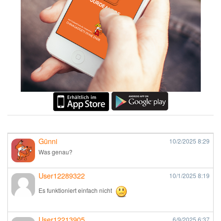
Günni
10/2/2025
8:29
Was genau?
User12289322
10/1/2025
8:19
Es funktioniert einfach nicht
User12213905
6/9/2025
6:37