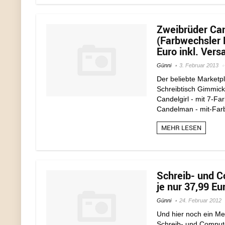
Zweibrüder Can
(Farbwechsler L
Euro inkl. Vers
Günni
3. Februar 2013
Der beliebte Marketpl
Schreibtisch Gimmicks
Candelgirl - mit 7-F
Candelman - mit-Farb
MEHR LESEN
Schreib- und C
je nur 37,99 Eu
Günni
24. Februar 2012
Und hier noch ein Me
Schreib- und Computer