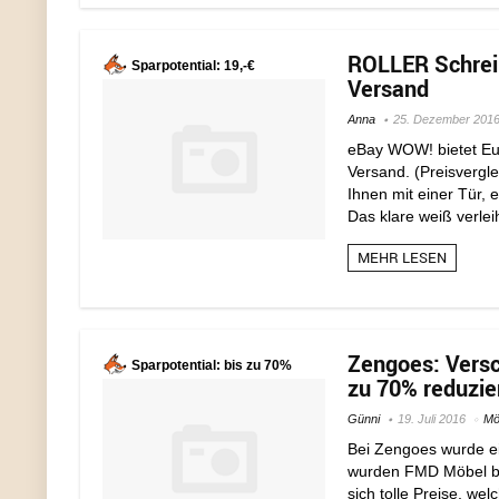
ROLLER Schreib
Sparpotential: 19,-€
Versand
Anna
25. Dezember 201
eBay WOW! bietet Euc
Versand. (Preisvergle
Ihnen mit einer Tür,
Das klare weiß verlei
MEHR LESEN
Zengoes: Versc
Sparpotential: bis zu 70%
zu 70% reduzie
Günni
19. Juli 2016
Mö
Bei Zengoes wurde ein
wurden FMD Möbel bis
sich tolle Preise, w