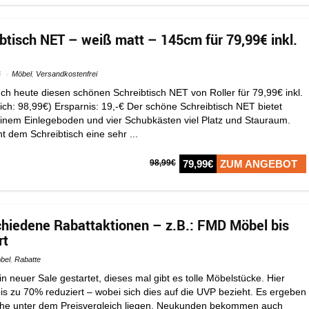
tisch NET – weiß matt – 145cm für 79,99€ inkl.
6
Möbel
,
Versandkostenfrei
h heute diesen schönen Schreibtisch NET von Roller für 79,99€ inkl.
ich: 98,99€) Ersparnis: 19,-€ Der schöne Schreibtisch NET bietet
 einem Einlegeboden und vier Schubkästen viel Platz und Stauraum.
ht dem Schreibtisch eine sehr ...
98,99€
79,99€
ZUM ANGEBOT
hiedene Rabattaktionen – z.B.: FMD Möbel bis
rt
bel
,
Rabatte
 neuer Sale gestartet, dieses mal gibt es tolle Möbelstücke. Hier
 zu 70% reduziert – wobei sich dies auf die UVP bezieht. Es ergeben
elche unter dem Preisvergleich liegen. Neukunden bekommen auch