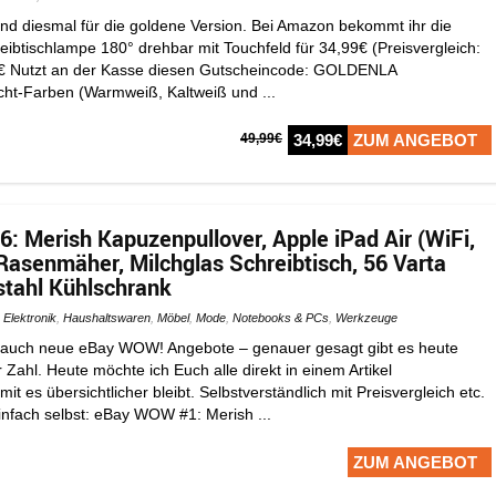
nd diesmal für die goldene Version. Bei Amazon bekommt ihr die
ibtischlampe 180° drehbar mit Touchfeld für 34,99€ (Preisvergleich:
5€ Nutzt an der Kasse diesen Gutscheincode: GOLDENLA
icht-Farben (Warmweiß, Kaltweiß und ...
49,99€
34,99€
ZUM ANGEBOT
 Merish Kapuzenpullover, Apple iPad Air (WiFi,
Rasenmäher, Milchglas Schreibtisch, 56 Varta
lstahl Kühlschrank
Elektronik
,
Haushaltswaren
,
Möbel
,
Mode
,
Notebooks & PCs
,
Werkzeuge
 auch neue eBay WOW! Angebote – genauer gesagt gibt es heute
 Zahl. Heute möchte ich Euch alle direkt in einem Artikel
 es übersichtlicher bleibt. Selbstverständlich mit Preisvergleich etc.
infach selbst: eBay WOW #1: Merish ...
ZUM ANGEBOT