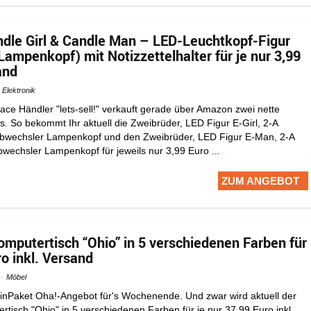
dle Girl & Candle Man – LED-Leuchtkopf-Figur
ampenkopf) mit Notizzettelhalter für je nur 3,99
and
Elektronik
ace Händler "lets-sell!" verkauft gerade über Amazon zwei nette
. So bekommt Ihr aktuell die Zweibrüder, LED Figur E-Girl, 2-A
arbwechsler Lampenkopf und den Zweibrüder, LED Figur E-Man, 2-A
wechsler Lampenkopf für jeweils nur 3,99 Euro ...
ZUM ANGEBOT
omputertisch “Ohio” in 5 verschiedenen Farben für
ro inkl. Versand
Möbel
inPaket Oha!-Angebot für's Wochenende. Und zwar wird aktuell der
tisch "Ohio" in 5 verschiedenen Farben für je nur 37,99 Euro inkl.