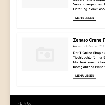
Versand angeboten. La
Lieferung. Somit lass
MEHR LESEN
Zenaro Crane F
Markus
9. Februar 2012
Der T-Online Shop bi
Tischleuchte für nur
Multifunktionen Schr
matt glänzend Blendfr
MEHR LESEN
Link Us