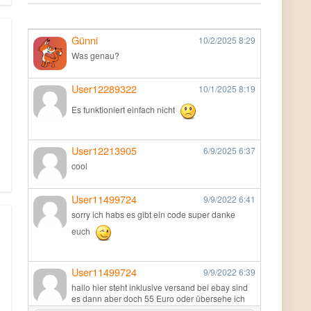
Günni
10/2/2025
8:29
Was genau?
User12289322
10/1/2025
8:19
Es funktioniert einfach nicht
User12213905
6/9/2025
6:37
cool
User11499724
9/9/2022
6:41
sorry ich habs es gibt ein code super danke
euch
User11499724
9/9/2022
6:39
hallo hier steht inklusive versand bei ebay sind
es dann aber doch 55 Euro oder übersehe ich