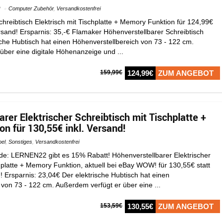
2
Computer Zubehör
,
Versandkostenfrei
hreibtisch Elektrisch mit Tischplatte + Memory Funktion für 124,99€
ersand! Ersparnis: 35,-€ Flamaker Höhenverstellbarer Schreibtisch
sche Hubtisch hat einen Höhenverstellbereich von 73 - 122 cm.
über eine digitale Höhenanzeige und ...
159,99€
124,99€
ZUM ANGEBOT
rer Elektrischer Schreibtisch mit Tischplatte +
n für 130,55€ inkl. Versand!
el
,
Sonstiges
,
Versandkostenfrei
e: LERNEN22 gibt es 15% Rabatt! Höhenverstellbarer Elektrischer
hplatte + Memory Funktion, aktuell bei eBay WOW! für 130,55€ statt
! Ersparnis: 23,04€ Der elektrische Hubtisch hat einen
 von 73 - 122 cm. Außerdem verfügt er über eine ...
153,59€
130,55€
ZUM ANGEBOT