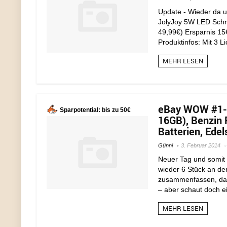
Update - Wieder da u
JolyJoy 5W LED Schre
49,99€) Ersparnis 1
Produktinfos: Mit 3 L
MEHR LESEN
eBay WOW #1-6:
Sparpotential: bis zu 50€
16GB), Benzin 
Batterien, Ede
Günni
3. Februar 2014
Neuer Tag und somit
wieder 6 Stück an der
zusammenfassen, damit
– aber schaut doch e
MEHR LESEN