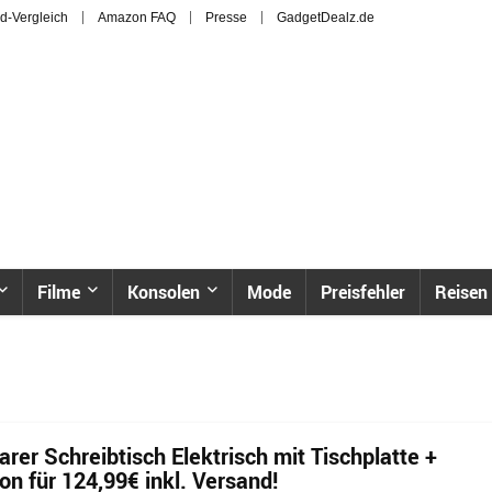
d-Vergleich
Amazon FAQ
Presse
GadgetDealz.de
Filme
Konsolen
Mode
Preisfehler
Reisen
rer Schreibtisch Elektrisch mit Tischplatte +
n für 124,99€ inkl. Versand!