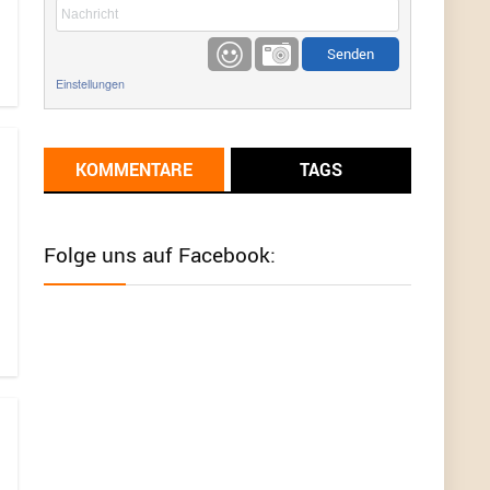
etwas
Günni
9/1/2022
6:17
Einstellungen
Ich glaube du hast den Sinn eines
Schnäppchenblogs noch immer nicht
verstanden?
KOMMENTARE
TAGS
Günni
9/1/2022
6:16
Dann schau mal bitte auf das Datum
Die
meisten Deals sind Tagespreise!
Folge uns auf Facebook:
User11493041
8/31/2022
7:10
Wird hier für 98,99 angeboten, bei Klick auf "Zum
Deal" sind es dann 140 Euro, das ist doch
Betrug am Kunden
Günni
7/30/2022
5:32
Wieso beschiss? Wir sind ein Schnäppchenblog
der "nur" auf Deals hinweist, wir selbst verkaufen
das Produkt nicht. Zudem ist das was du suchst
schon 2 Jahre her.