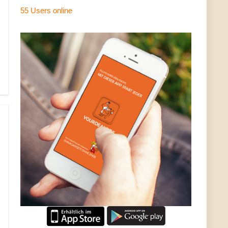
55 Users
online