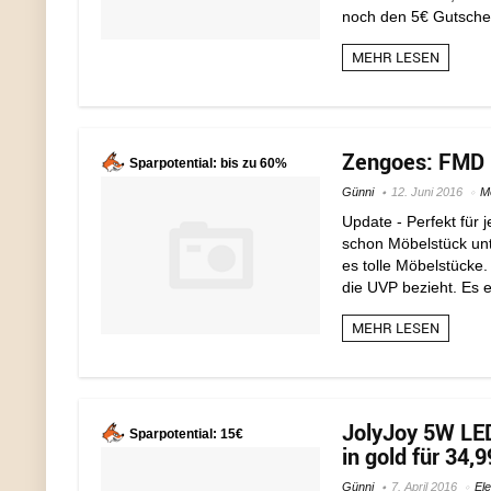
noch den 5€ Gutschein
MEHR LESEN
Zengoes: FMD M
Sparpotential: bis zu 60%
Günni
12. Juni 2016
M
Update - Perfekt für 
schon Möbelstück unt
es tolle Möbelstücke
die UVP bezieht. Es er
MEHR LESEN
JolyJoy 5W LED
Sparpotential: 15€
in gold für 34,
Günni
7. April 2016
Ele