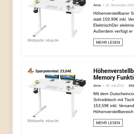
Anna
21. November 202
Höhenverstellbarer Sc
statt 159,99€ inkl. V
ElektrischDer elektri
Außerdem verfügt er 
Bildquelle: ebay.de
MEHR LESEN
Höhenverstellba
Sparpotential: 23,04€
Memory Funktio
Anna
30. Juli 2022
Möb
Mit dem Gutscheincod
Schreibtisch mit Tisc
153,59€ inkl. Versand
Höhenverstellbereich
Bildquelle: ebay.de
MEHR LESEN