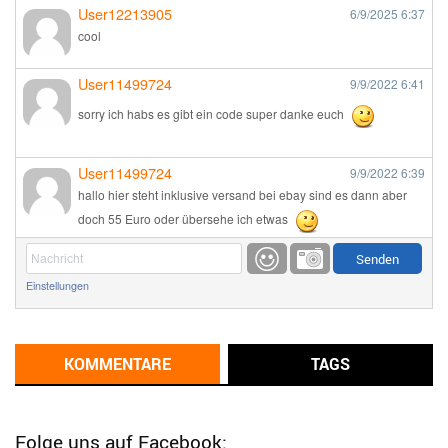
User12213905
6/9/2025
6:37
cool
User11499724
9/9/2022
6:41
sorry ich habs es gibt ein code super danke euch
User11499724
9/9/2022
6:39
hallo hier steht inklusive versand bei ebay sind es dann aber
doch 55 Euro oder übersehe ich etwas
Günni
9/1/2022
6:17
Einstellungen
Ich glaube du hast den Sinn eines Schnäppchenblogs noch
immer nicht verstanden?
Günni
KOMMENTARE
TAGS
9/1/2022
6:16
Dann schau mal bitte auf das Datum
Die meisten Deals
sind Tagespreise!
Folge uns auf Facebook: