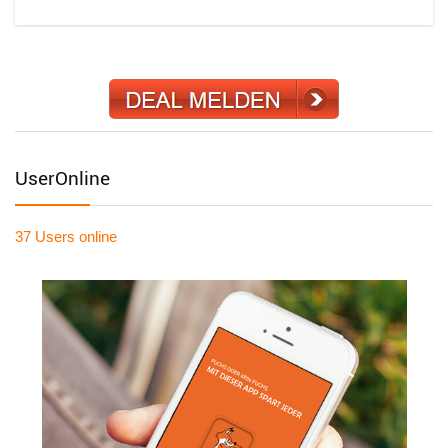
UserOnline
37 Users
online