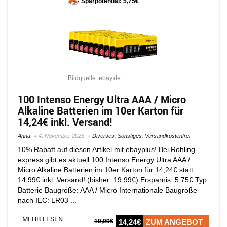
Sparpotential: 5,75€
Bildquelle: ebay.de
100 Intenso Energy Ultra AAA / Micro
Alkaline Batterien im 10er Karton für
14,24€ inkl. Versand!
Anna
4. November 2025
Diverses
,
Sonstiges
,
Versandkostenfrei
10% Rabatt auf diesen Artikel mit ebayplus! Bei Rohling-
express gibt es aktuell 100 Intenso Energy Ultra AAA /
Micro Alkaline Batterien im 10er Karton für 14,24€ statt
14,99€ inkl. Versand! (bisher: 19,99€) Ersparnis: 5,75€ Typ:
Batterie Baugröße: AAA / Micro Internationale Baugröße
nach IEC: LR03 ...
MEHR LESEN
19,99€
14,24€
ZUM ANGEBOT