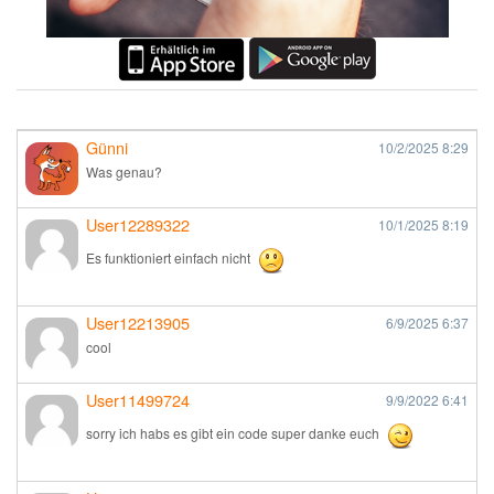
Günni
10/2/2025
8:29
Was genau?
User12289322
10/1/2025
8:19
Es funktioniert einfach nicht
User12213905
6/9/2025
6:37
cool
User11499724
9/9/2022
6:41
sorry ich habs es gibt ein code super danke euch