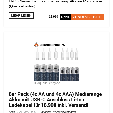
LR03 Chemische Zusammensetzung: Alkaline Manganese
(Quecksilberfrei) ...
MEHR LESEN
12,99€
6,99€
ZUM ANGEBOT
Sparpotential: 7€
Bildquelle: ebay.de
8er Pack (4x AA und 4x AAA) Mediarange
Akku mit USB-C Anschluss Li-Ion
Ladekabel für 18,99€ inkl. Versand!
Anna
24. Juni 2025
Sonstiges
,
Versandkostenfrei