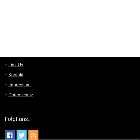
User11448863
7/13/2022
3:39
von welchem Panel sprichst du?
User11448767
7/13/2022
1:15
... das Panel hat eine durchsichtige Folie - muss diese weg??
Günni
7/11/2022
5:43
Du hast eine Mail
Link Us
Kontakt
Günni
7/11/2022
5:40
Impressum
Ich schreib dir mal zurück!
Datenschutz
Günni
7/11/2022
5:40
Jo habs gefunden!
Folgt uns…
ALIENWESEN
7/11/2022
5:40
alternativ Email senden an admin@yourdealz.de ?