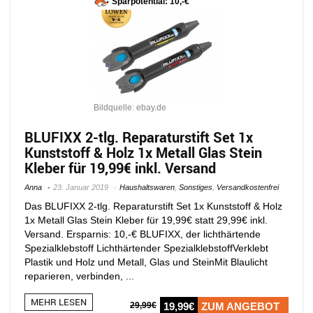
Sparpotential: 10,-€
Bildquelle: ebay.de
BLUFIXX 2-tlg. Reparaturstift Set 1x
Kunststoff & Holz 1x Metall Glas Stein
Kleber für 19,99€ inkl. Versand
Anna
23. Januar 2019
Haushaltswaren
,
Sonstiges
,
Versandkostenfrei
Das BLUFIXX 2-tlg. Reparaturstift Set 1x Kunststoff & Holz
1x Metall Glas Stein Kleber für 19,99€ statt 29,99€ inkl.
Versand. Ersparnis: 10,-€ BLUFIXX, der lichthärtende
Spezialklebstoff Lichthärtender SpezialklebstoffVerklebt
Plastik und Holz und Metall, Glas und SteinMit Blaulicht
reparieren, verbinden, ...
MEHR LESEN
29,99€
19,99€
ZUM ANGEBOT