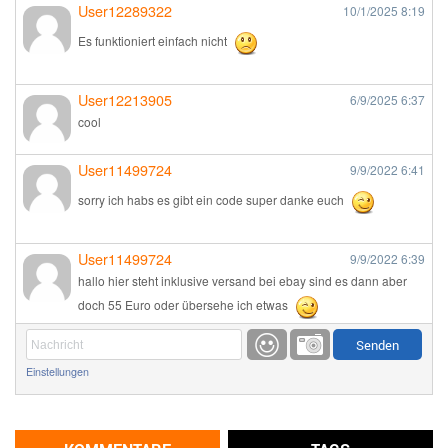
User12289322
10/1/2025
8:19
Es funktioniert einfach nicht
User12213905
6/9/2025
6:37
cool
User11499724
9/9/2022
6:41
sorry ich habs es gibt ein code super danke euch
User11499724
9/9/2022
6:39
hallo hier steht inklusive versand bei ebay sind es dann aber
doch 55 Euro oder übersehe ich etwas
Günni
9/1/2022
6:17
Einstellungen
Ich glaube du hast den Sinn eines Schnäppchenblogs noch
immer nicht verstanden?