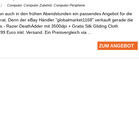
12
Computer
,
Computer Zubehör
,
Computer-Peripherie
un auch in den frühen Abendstunden ein passendes Angebot für die
at. Denn der eBay Händler "globalmarket1168" verkauft gerade die
 - Razer DeathAdder mit 3500dpi + Gratis Silk Gliding Cloth
9 Euro inkl. Versand. Ein Preisvergleich via ...
ZUM ANGEBOT