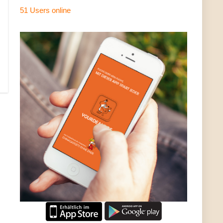
51 Users
online