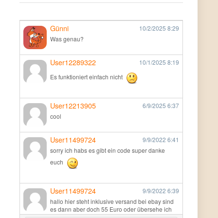
Günni
10/2/2025
8:29
Was genau?
User12289322
10/1/2025
8:19
Es funktioniert einfach nicht
User12213905
6/9/2025
6:37
cool
User11499724
9/9/2022
6:41
sorry ich habs es gibt ein code super danke
euch
User11499724
9/9/2022
6:39
hallo hier steht inklusive versand bei ebay sind
es dann aber doch 55 Euro oder übersehe ich