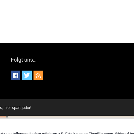
Folgt uns…
hier spart jeder!
tzeinstellungen ändern möchten z.B. Erteilung von Einwilligungen, Widerruf bere