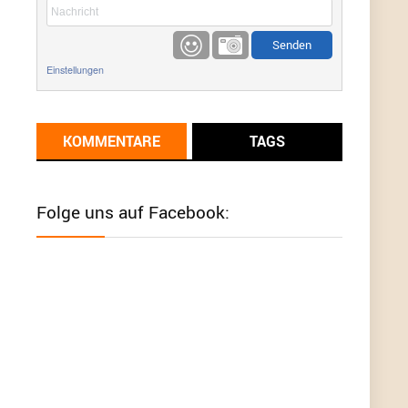
etwas
Günni
9/1/2022
6:17
Einstellungen
Ich glaube du hast den Sinn eines
Schnäppchenblogs noch immer nicht
verstanden?
KOMMENTARE
TAGS
Günni
9/1/2022
6:16
Dann schau mal bitte auf das Datum
Die
meisten Deals sind Tagespreise!
Folge uns auf Facebook:
User11493041
8/31/2022
7:10
Wird hier für 98,99 angeboten, bei Klick auf "Zum
Deal" sind es dann 140 Euro, das ist doch
Betrug am Kunden
Günni
7/30/2022
5:32
Wieso beschiss? Wir sind ein Schnäppchenblog
der "nur" auf Deals hinweist, wir selbst verkaufen
das Produkt nicht. Zudem ist das was du suchst
schon 2 Jahre her.