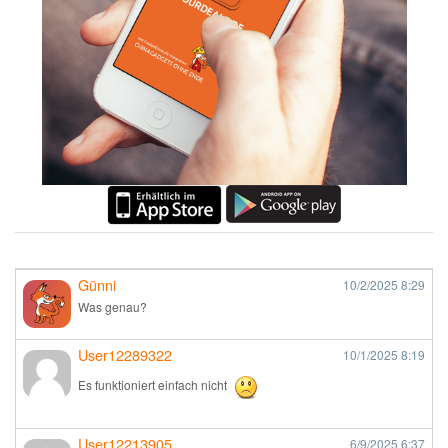
Günni
10/2/2025
8:29
Was genau?
User12289322
10/1/2025
8:19
Es funktioniert einfach nicht
User12213905
6/9/2025
6:37