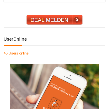
UserOnline
46 Users
online