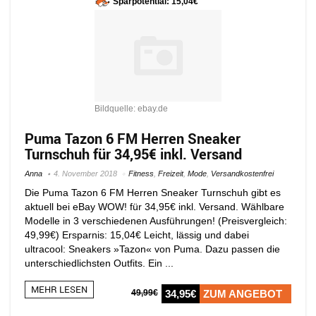
Sparpotential: 15,04€
Bildquelle: ebay.de
Puma Tazon 6 FM Herren Sneaker
Turnschuh für 34,95€ inkl. Versand
Anna
4. November 2018
Fitness
,
Freizeit
,
Mode
,
Versandkostenfrei
Die Puma Tazon 6 FM Herren Sneaker Turnschuh gibt es
aktuell bei eBay WOW! für 34,95€ inkl. Versand. Wählbare
Modelle in 3 verschiedenen Ausführungen! (Preisvergleich:
49,99€) Ersparnis: 15,04€ Leicht, lässig und dabei
ultracool: Sneakers »Tazon« von Puma. Dazu passen die
unterschiedlichsten Outfits. Ein ...
MEHR LESEN
49,99€
34,95€
ZUM ANGEBOT