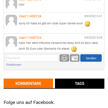
cool
User11499724
9/9/2022
6:41
sorry ich habs es gibt ein code super danke euch
User11499724
9/9/2022
6:39
hallo hier steht inklusive versand bei ebay sind es dann aber
doch 55 Euro oder übersehe ich etwas
Günni
9/1/2022
6:17
Einstellungen
Ich glaube du hast den Sinn eines Schnäppchenblogs noch
immer nicht verstanden?
Günni
KOMMENTARE
TAGS
9/1/2022
6:16
Dann schau mal bitte auf das Datum
Die meisten Deals
sind Tagespreise!
Folge uns auf Facebook: