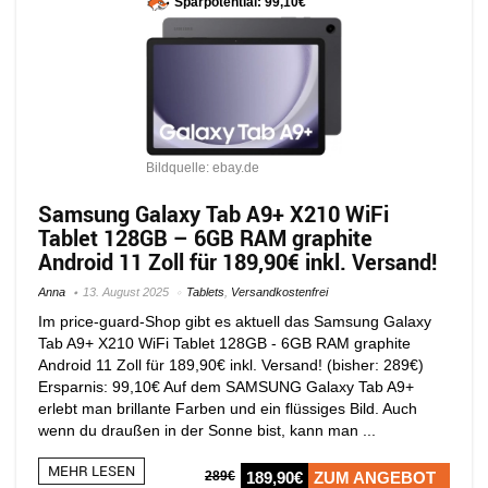
Sparpotential: 99,10€
Bildquelle: ebay.de
Samsung Galaxy Tab A9+ X210 WiFi
Tablet 128GB – 6GB RAM graphite
Android 11 Zoll für 189,90€ inkl. Versand!
Anna
13. August 2025
Tablets
,
Versandkostenfrei
Im price-guard-Shop gibt es aktuell das Samsung Galaxy
Tab A9+ X210 WiFi Tablet 128GB - 6GB RAM graphite
Android 11 Zoll für 189,90€ inkl. Versand! (bisher: 289€)
Ersparnis: 99,10€ Auf dem SAMSUNG Galaxy Tab A9+
erlebt man brillante Farben und ein flüssiges Bild. Auch
wenn du draußen in der Sonne bist, kann man ...
MEHR LESEN
289€
189,90€
ZUM ANGEBOT