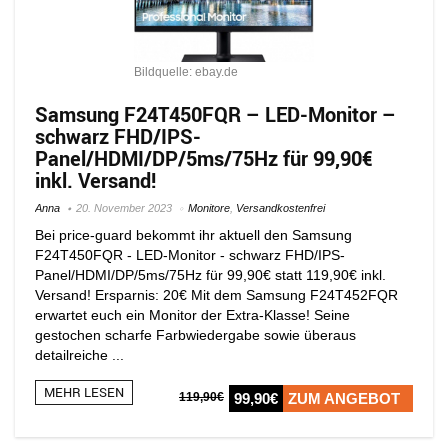
Bildquelle: ebay.de
Samsung F24T450FQR – LED-Monitor –
schwarz FHD/IPS-
Panel/HDMI/DP/5ms/75Hz für 99,90€
inkl. Versand!
Anna
20. November 2023
Monitore
,
Versandkostenfrei
Bei price-guard bekommt ihr aktuell den Samsung
F24T450FQR - LED-Monitor - schwarz FHD/IPS-
Panel/HDMI/DP/5ms/75Hz für 99,90€ statt 119,90€ inkl.
Versand! Ersparnis: 20€ Mit dem Samsung F24T452FQR
erwartet euch ein Monitor der Extra-Klasse! Seine
gestochen scharfe Farbwiedergabe sowie überaus
detailreiche ...
MEHR LESEN
119,90€
99,90€
ZUM ANGEBOT