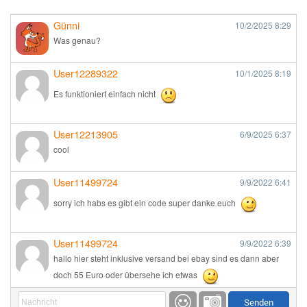
Günni
10/2/2025
8:29
Was genau?
User12289322
10/1/2025
8:19
Es funktioniert einfach nicht
User12213905
6/9/2025
6:37
cool
User11499724
9/9/2022
6:41
sorry ich habs es gibt ein code super danke euch
User11499724
9/9/2022
6:39
hallo hier steht inklusive versand bei ebay sind es dann aber
doch 55 Euro oder übersehe ich etwas