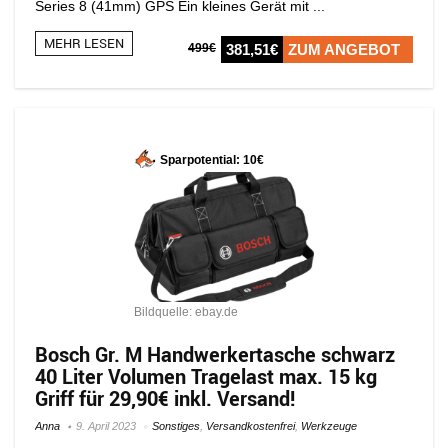
Series 8 (41mm) GPS Ein kleines Gerät mit ...
MEHR LESEN
499€
381,51€
ZUM ANGEBOT
Sparpotential: 10€
Bildquelle: ebay.de
Bosch Gr. M Handwerkertasche schwarz
40 Liter Volumen Tragelast max. 15 kg
Griff für 29,90€ inkl. Versand!
Anna
9. April 2023
Sonstiges
,
Versandkostenfrei
,
Werkzeuge