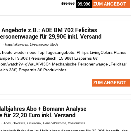
139,95€
99,99€
ZUM ANGEBOT
 Angebote z.B.: ADE BM 702 Felicitas
rsonenwaage für 29,90€ inkl. Versand
5
Haushaltswaren
,
Liveshopping
,
Mode
es heute wieder neue Top Tagesangebote: Philips LivingColors Planes
mpe für 9,90€ (Preisvergleich: 15,98€) Ersparnis 6€
.com/watch?v=gWaLXIVI3C4 Mechanische Personenwaage „Felicitas“
eich 38€) Ersparnis 8€ Produktinfos: ...
ZUM ANGEBOT
 Halbjahres Abo + Bomann Analyse
für 22,20 Euro inkl. Versand
Abos
,
Diverses
,
Elektronik
,
Haushaltswaren
,
Kostenloses