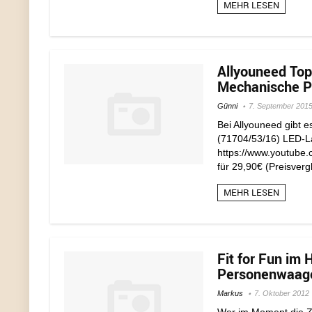
MEHR LESEN
Allyouneed Top
Mechanische Pe
Günni
7. September 201
Bei Allyouneed gibt 
(71704/53/16) LED-La
https://www.youtube
für 29,90€ (Preisvergl
MEHR LESEN
Fit for Fun im
Personenwaage 
Markus
7. Oktober 2012