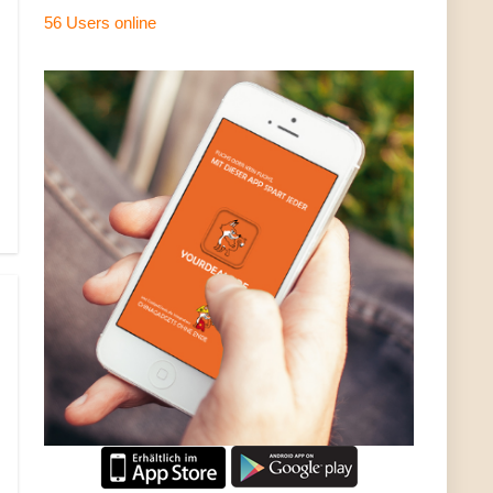
56 Users
online