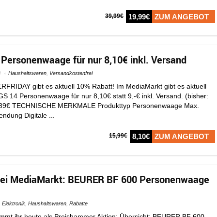
39,99€
19,99€
ZUM ANGEBOT
ersonenwaage für nur 8,10€ inkl. Versand
8
Haushaltswaren
,
Versandkostenfrei
RIDAY gibt es aktuell 10% Rabatt! Im MediaMarkt gibt es aktuell
 14 Personenwaage für nur 8,10€ statt 9,-€ inkl. Versand. (bisher:
 7,89€ TECHNISCHE MERKMALE Produkttyp Personenwaage Max.
ndung Digitale ...
15,99€
8,10€
ZUM ANGEBOT
ei MediaMarkt: BEURER BF 600 Personenwaage
Elektronik
,
Haushaltswaren
,
Rabatte
mmt ihr heute als Preishammer Aktion: Übersicht: BEURER BF 600