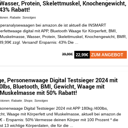
asser, Protein, Skelettmuskel, Knochengewicht,
43% Rabatt!
tionen
,
Rabatte
,
Sonstiges
Körperanalysewaagen bei amazon.de ist aktuell die INSMART
fettwaage digital mit APP, Bluetooth Waage für Körperfett, BMI,
 Muskelmasse, Wasser, Protein, Skelettmuskel, Knochengewicht, BMR,
 39,99€ zzgl. Versand! Ersparnis: 43% Die ...
39,99€
22,99€
ZUM ANGEBOT
e, Personenwaage Digital Testsieger 2024 mit
lbs, Bluetooth, BMI, Gewicht, Waage mit
 Muskelmasse mit 50% Rabatt!
ktionen
,
Rabatte
,
Shops
,
Sonstiges
sonenwaage Digital Testsieger 2024 mit APP 180kg /400lbs,
cht, Waage mit Körperfett und Muskelmasse, aktuell bei amazon.de
9€ - Ersparnis: 50% Vermesse deinen Körper mit 100 Prozent * die
 13 wichtige Körperdaten, die für die ...