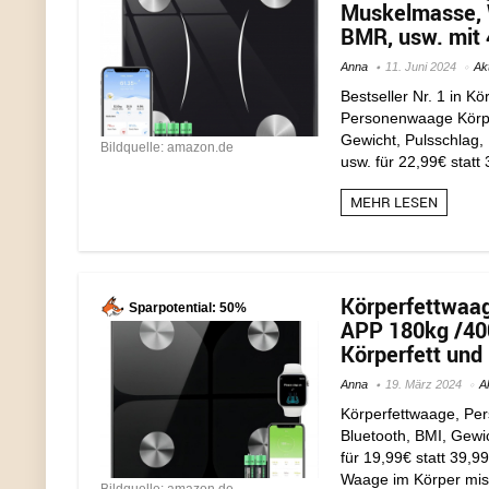
Muskelmasse, W
BMR, usw. mit 
Anna
11. Juni 2024
Ak
Bestseller Nr. 1 in 
Personenwaage Körper
Gewicht, Pulsschlag,
Bildquelle: amazon.de
usw. für 22,99€ statt
MEHR LESEN
Körperfettwaag
Sparpotential: 50%
APP 180kg /400
Körperfett und
Anna
19. März 2024
A
Körperfettwaage, Per
Bluetooth, BMI, Gewi
für 19,99€ statt 39,9
Waage im Körper misst