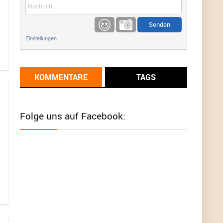
etwas
Günni
9/1/2022
6:17
Einstellungen
Ich glaube du hast den Sinn eines
Schnäppchenblogs noch immer nicht
verstanden?
KOMMENTARE
TAGS
Günni
9/1/2022
6:16
Dann schau mal bitte auf das Datum
Die
meisten Deals sind Tagespreise!
Folge uns auf Facebook:
User11493041
8/31/2022
7:10
Wird hier für 98,99 angeboten, bei Klick auf "Zum
Deal" sind es dann 140 Euro, das ist doch
Betrug am Kunden
Günni
7/30/2022
5:32
Wieso beschiss? Wir sind ein Schnäppchenblog
der "nur" auf Deals hinweist, wir selbst verkaufen
das Produkt nicht. Zudem ist das was du suchst
schon 2 Jahre her.