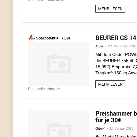
Bildquelle: amazon.de
MEHR LESEN
BEURER GS 14 P
Sparpotential: 7,89€
Anna
23. November 201
Mit dem Code: POWERF
die BEURER 755.40 GS
15,99€) Ersparnis:
Tragkraft 150 kg Anwe
MEHR LESEN
Bildquelle: ebay.de
Preishammer b
für je 30€
Günni
31. Januar 2018
Bei MediaMarkt beko