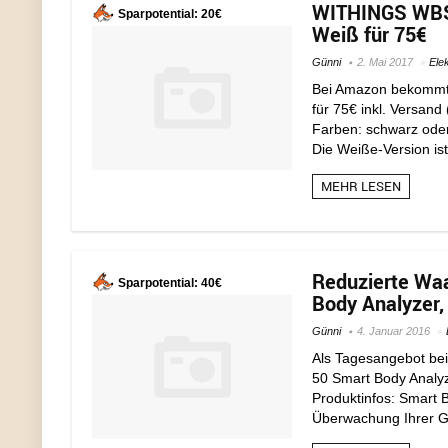
WITHINGS WBS0
Sparpotential: 20€
Weiß für 75€
Günni
2. Mai 2017
Ele
Bei Amazon bekommt
für 75€ inkl. Versand
Farben: schwarz oder 
Die Weiße-Version ist 
MEHR LESEN
Reduzierte Waa
Sparpotential: 40€
Body Analyzer,
Günni
4. Januar 2016
Als Tagesangebot bei
50 Smart Body Analyz
Produktinfos: Smart B
Überwachung Ihrer Ges