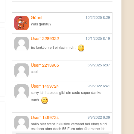
Günni
10/2/2025
8:29
Was genau?
User12289322
10/1/2025
8:19
Es funktioniert einfach nicht
User12213905
6/9/2025
6:37
cool
User11499724
9/9/2022
6:41
sorry ich habs es gibt ein code super danke
euch
User11499724
9/9/2022
6:39
hallo hier steht inklusive versand bei ebay sind
es dann aber doch 55 Euro oder übersehe ich