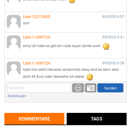
User12213905
6/9/2025
6:37
cool
User11499724
9/9/2022
6:41
sorry ich habs es gibt ein code super danke euch
User11499724
9/9/2022
6:39
hallo hier steht inklusive versand bei ebay sind es dann aber
doch 55 Euro oder übersehe ich etwas
Günni
9/1/2022
6:17
Einstellungen
Ich glaube du hast den Sinn eines Schnäppchenblogs noch
immer nicht verstanden?
Günni
KOMMENTARE
TAGS
9/1/2022
6:16
Dann schau mal bitte auf das Datum
Die meisten Deals