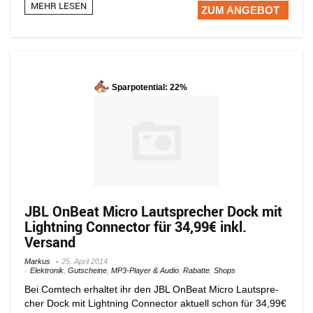
MEHR LESEN
ZUM ANGEBOT
Sparpotential: 22%
JBL OnBeat Micro Laut­spre­cher Dock mit
Light­ning Connec­tor für 34,99€ inkl.
Versand
Markus
25. April 2014
Elektronik
,
Gutscheine
,
MP3-Player & Audio
,
Rabatte
,
Shops
Bei Comtech erhaltet ihr den JBL OnBeat Micro Laut­spre­
cher Dock mit Light­ning Connec­tor aktuell schon für 34,99€