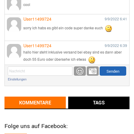
cool
User11499724
9/9/2022
6:41
sorry ich habs es gibt ein code super danke euch
User11499724
9/9/2022
6:39
hallo hier steht inklusive versand bei ebay sind es dann aber
doch 55 Euro oder übersehe ich etwas
Günni
9/1/2022
6:17
Einstellungen
Ich glaube du hast den Sinn eines Schnäppchenblogs noch
immer nicht verstanden?
Günni
KOMMENTARE
TAGS
9/1/2022
6:16
Dann schau mal bitte auf das Datum
Die meisten Deals
sind Tagespreise!
Folge uns auf Facebook:
User11493041
8/31/2022
7:10