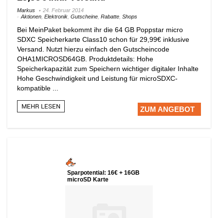
Markus
24. Februar 2014
Aktionen
,
Elektronik
,
Gutscheine
,
Rabatte
,
Shops
Bei MeinPaket bekommt ihr die 64 GB Poppstar micro
SDXC Speicherkarte Class10 schon für 29,99€ inklusive
Versand. Nutzt hierzu einfach den Gutscheincode
OHA1MICROSD64GB. Produktdetails: Hohe
Speicherkapazität zum Speichern wichtiger digitaler Inhalte
Hohe Geschwindigkeit und Leistung für microSDXC-
kompatible ...
MEHR LESEN
ZUM ANGEBOT
Sparpotential: 16€ + 16GB
microSD Karte