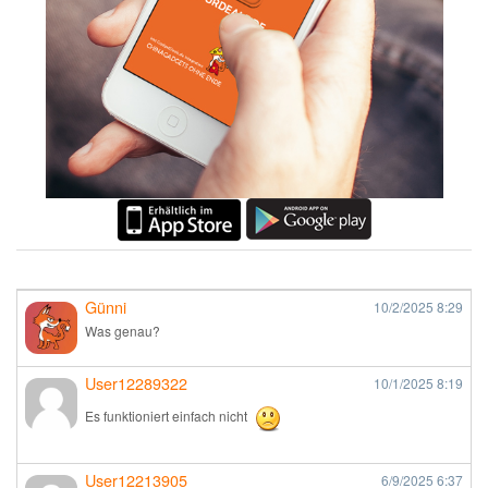
Günni
10/2/2025
8:29
Was genau?
User12289322
10/1/2025
8:19
Es funktioniert einfach nicht
User12213905
6/9/2025
6:37