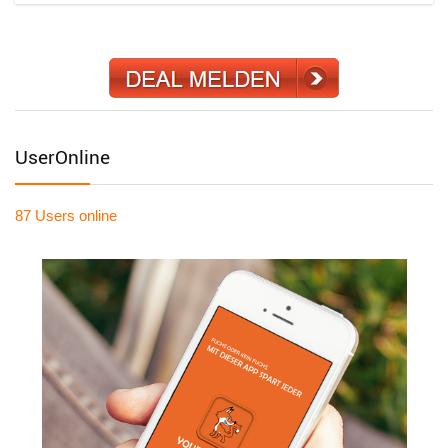
UserOnline
87 Users
online