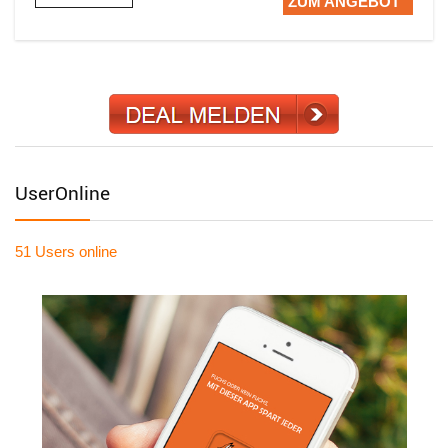
ZUM ANGEBOT
UserOnline
51 Users
online