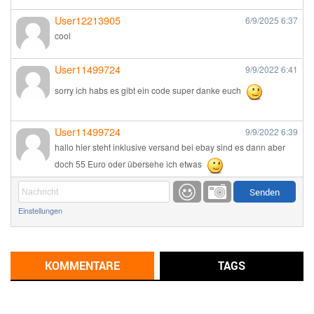
User12213905
6/9/2025
6:37
cool
User11499724
9/9/2022
6:41
sorry ich habs es gibt ein code super danke euch
User11499724
9/9/2022
6:39
hallo hier steht inklusive versand bei ebay sind es dann aber
doch 55 Euro oder übersehe ich etwas
Günni
9/1/2022
6:17
Einstellungen
Ich glaube du hast den Sinn eines Schnäppchenblogs noch
immer nicht verstanden?
Günni
KOMMENTARE
TAGS
9/1/2022
6:16
Dann schau mal bitte auf das Datum
Die meisten Deals
sind Tagespreise!