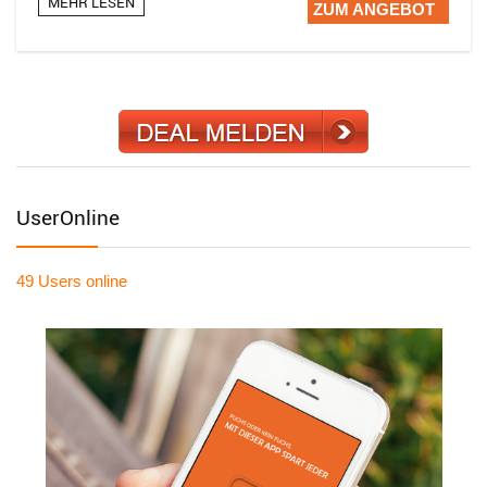
MEHR LESEN
ZUM ANGEBOT
UserOnline
49 Users
online