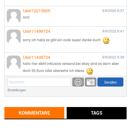
User12213905
6/9/2025
6:37
cool
User11499724
9/9/2022
6:41
sorry ich habs es gibt ein code super danke euch
User11499724
9/9/2022
6:39
hallo hier steht inklusive versand bei ebay sind es dann aber
doch 55 Euro oder übersehe ich etwas
Günni
9/1/2022
6:17
Einstellungen
Ich glaube du hast den Sinn eines Schnäppchenblogs noch
immer nicht verstanden?
Günni
KOMMENTARE
TAGS
9/1/2022
6:16
Dann schau mal bitte auf das Datum
Die meisten Deals
sind Tagespreise!