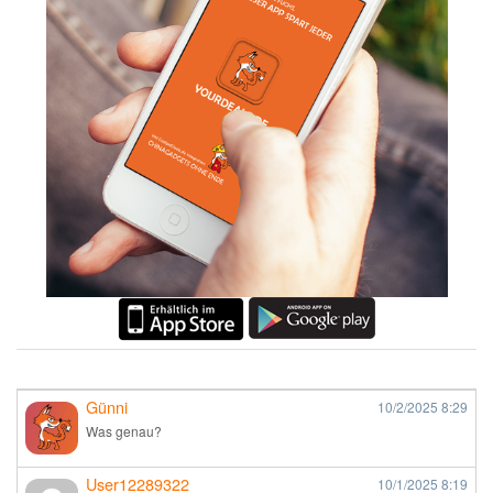
Günni
10/2/2025
8:29
Was genau?
User12289322
10/1/2025
8:19