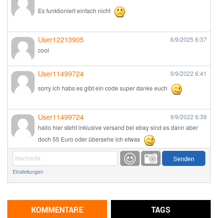
Es funktioniert einfach nicht
User12213905
6/9/2025
6:37
cool
User11499724
9/9/2022
6:41
sorry ich habs es gibt ein code super danke euch
User11499724
9/9/2022
6:39
hallo hier steht inklusive versand bei ebay sind es dann aber
doch 55 Euro oder übersehe ich etwas
Günni
9/1/2022
6:17
Einstellungen
Ich glaube du hast den Sinn eines Schnäppchenblogs noch
immer nicht verstanden?
Günni
KOMMENTARE
TAGS
9/1/2022
6:16