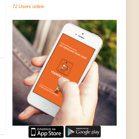
72 Users
online