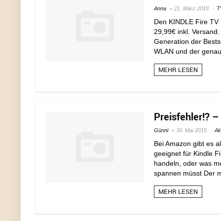
Anna
21. März 2018
T
Den KINDLE Fire TV S
29,99€ inkl. Versand.
Generation der Bestse
WLAN und der genaue
MEHR LESEN
Preisfehler!? –
Günni
30. Mai 2015
Ak
Bei Amazon gibt es a
geeignet für Kindle F
handeln, oder was mei
spannen müsst Der ma
MEHR LESEN