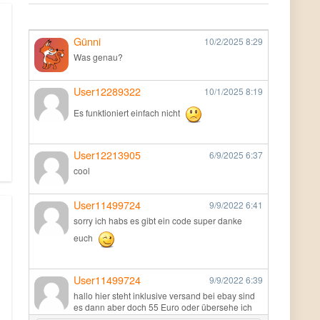
Günni
10/2/2025
8:29
Was genau?
User12289322
10/1/2025
8:19
Es funktioniert einfach nicht
User12213905
6/9/2025
6:37
cool
User11499724
9/9/2022
6:41
sorry ich habs es gibt ein code super danke
euch
User11499724
9/9/2022
6:39
hallo hier steht inklusive versand bei ebay sind
es dann aber doch 55 Euro oder übersehe ich