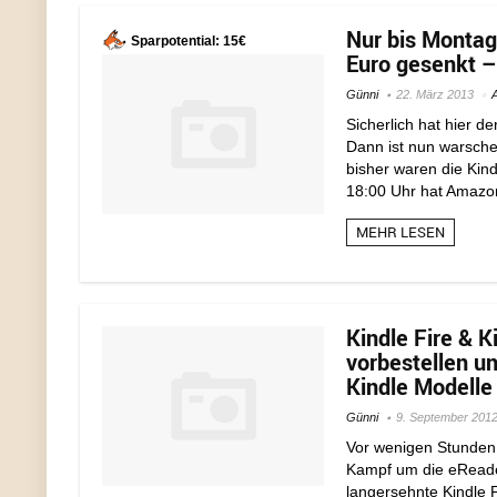
Nur bis Montag
Sparpotential: 15€
Euro gesenkt –
Günni
22. März 2013
Sicherlich hat hier d
Dann ist nun warsche
bisher waren die Kind
18:00 Uhr hat Amazon
MEHR LESEN
Kindle Fire & K
vorbestellen un
Kindle Modelle
Günni
9. September 201
Vor wenigen Stunden 
Kampf um die eReader
langersehnte Kindle F