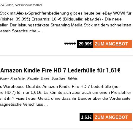
V & Video
,
Versandkostenfrei
tick mit Alexa-Sprachfernbedienung gibt es heute bei eBay WOW! für
 (bisher: 39,99€) Ersparnis: 10,-€ (Bildquelle: ebay.de) - Die neue
ller. Der leistungsstärkste Streaming Media Stick mit dem schnellsten
sten Sprachsuche – ...
39,99€
29,99€
ZUM ANGEBOT
 Amazon Kindle Fire HD 7 Lederhülle für 1,61€
tionen
,
Preisfehler
,
Rabatte
,
Shops
,
Sonstiges
,
Tablets
ls Warehouse-Deal die Amazon Kindle Fire HD 7 Lederhülle (nur
ire HD 7) für nur 1,61€. Es könnte sich aber auch um einen Preisfehler
nt ihr? Fixiert euer Gerät, ohne dass ihr Bänder über die Vorderseite
gnetische Verschluss ...
1,61€
ZUM ANGEBOT