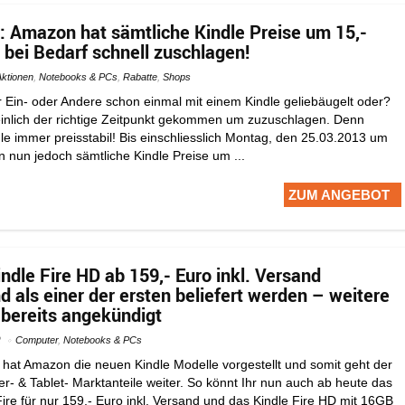
: Amazon hat sämtliche Kindle Preise um 15,-
 bei Bedarf schnell zuschlagen!
Aktionen
,
Notebooks & PCs
,
Rabatte
,
Shops
er Ein- oder Andere schon einmal mit einem Kindle geliebäugelt oder?
inlich der richtige Zeitpunkt gekommen um zuzuschlagen. Denn
le immer preisstabil! Bis einschliesslich Montag, den 25.03.2013 um
 nun jedoch sämtliche Kindle Preise um ...
ZUM ANGEBOT
indle Fire HD ab 159,- Euro inkl. Versand
d als einer der ersten beliefert werden – weitere
 bereits angekündigt
2
Computer
,
Notebooks & PCs
hat Amazon die neuen Kindle Modelle vorgestellt und somit geht der
- & Tablet- Marktanteile weiter. So könnt Ihr nun auch ab heute das
ire für nur 159,- Euro inkl. Versand und das Kindle Fire HD mit 16GB