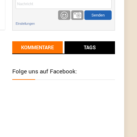
etwas
Günni
9/1/2022
6:17
Einstellungen
Ich glaube du hast den Sinn eines
Schnäppchenblogs noch immer nicht
verstanden?
KOMMENTARE
TAGS
Günni
9/1/2022
6:16
Dann schau mal bitte auf das Datum
Die
meisten Deals sind Tagespreise!
Folge uns auf Facebook:
User11493041
8/31/2022
7:10
Wird hier für 98,99 angeboten, bei Klick auf "Zum
Deal" sind es dann 140 Euro, das ist doch
Betrug am Kunden
Günni
7/30/2022
5:32
Wieso beschiss? Wir sind ein Schnäppchenblog
der "nur" auf Deals hinweist, wir selbst verkaufen
das Produkt nicht. Zudem ist das was du suchst
schon 2 Jahre her.