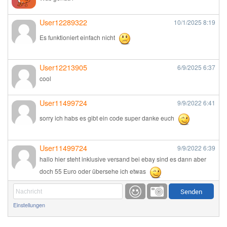
User12289322
10/1/2025
8:19
Es funktioniert einfach nicht
User12213905
6/9/2025
6:37
cool
User11499724
9/9/2022
6:41
sorry ich habs es gibt ein code super danke euch
User11499724
9/9/2022
6:39
hallo hier steht inklusive versand bei ebay sind es dann aber
doch 55 Euro oder übersehe ich etwas
Günni
9/1/2022
6:17
Einstellungen
Ich glaube du hast den Sinn eines Schnäppchenblogs noch
immer nicht verstanden?