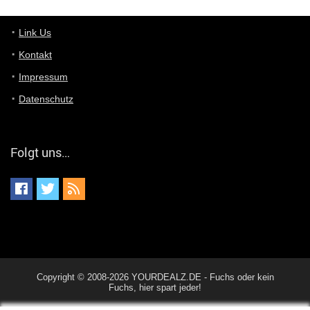
Günni
7/11/2022
5:43
Du hast eine Mail
Link Us
Kontakt
Günni
7/11/2022
5:40
Impressum
Ich schreib dir mal zurück!
Datenschutz
Günni
7/11/2022
5:40
Jo habs gefunden!
Folgt uns…
ALIENWESEN
7/11/2022
5:40
alternativ Email senden an admin@yourdealz.de ?
ALIENWESEN
7/11/2022
5:38
nein, Dealübeschrift: DDownload
Günni
7/11/2022
3:50
Copyright © 2008-2026 YOURDEALZ.DE - Fuchs oder kein
ist es der deal den ich gerade gepostet habe?
Fuchs, hier spart jeder!