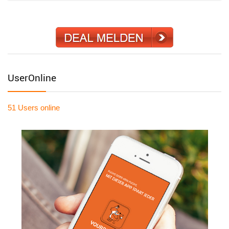
UserOnline
51 Users
online