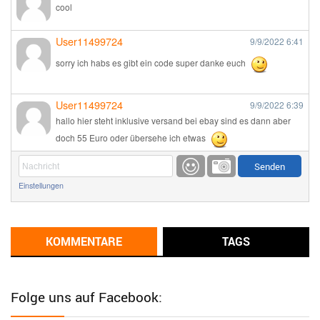
cool
User11499724
9/9/2022
6:41
sorry ich habs es gibt ein code super danke euch
User11499724
9/9/2022
6:39
hallo hier steht inklusive versand bei ebay sind es dann aber
doch 55 Euro oder übersehe ich etwas
Günni
9/1/2022
6:17
Einstellungen
Ich glaube du hast den Sinn eines Schnäppchenblogs noch
immer nicht verstanden?
Günni
KOMMENTARE
TAGS
9/1/2022
6:16
Dann schau mal bitte auf das Datum
Die meisten Deals
sind Tagespreise!
Folge uns auf Facebook:
User11493041
8/31/2022
7:10