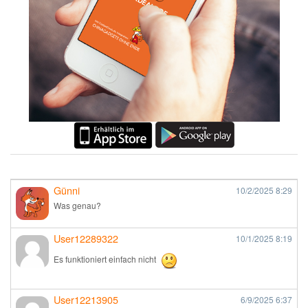
Günni
10/2/2025
8:29
Was genau?
User12289322
10/1/2025
8:19
Es funktioniert einfach nicht
User12213905
6/9/2025
6:37