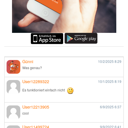
Günni
10/2/2025
8:29
Was genau?
User12289322
10/1/2025
8:19
Es funktioniert einfach nicht
User12213905
6/9/2025
6:37
cool
User11499724
9/9/2022
6:41