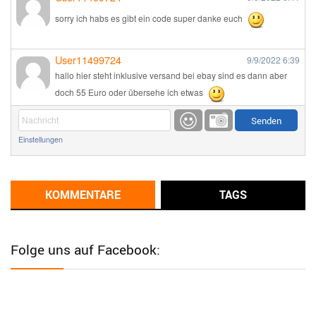
sorry ich habs es gibt ein code super danke euch
User11499724
9/9/2022
6:39
hallo hier steht inklusive versand bei ebay sind es dann aber
doch 55 Euro oder übersehe ich etwas
Günni
9/1/2022
6:17
Einstellungen
Ich glaube du hast den Sinn eines Schnäppchenblogs noch
immer nicht verstanden?
Günni
KOMMENTARE
TAGS
9/1/2022
6:16
Dann schau mal bitte auf das Datum
Die meisten Deals
sind Tagespreise!
Folge uns auf Facebook:
User11493041
8/31/2022
7:10
Wird hier für 98,99 angeboten, bei Klick auf "Zum Deal" sind es
dann 140 Euro, das ist doch Betrug am Kunden