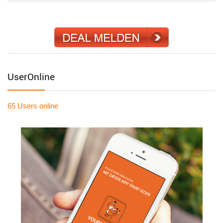
UserOnline
65 Users
online