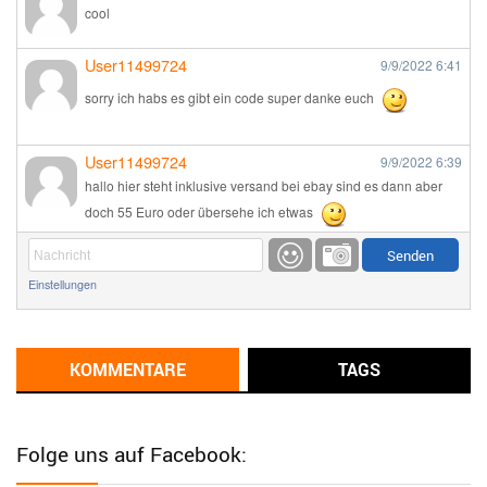
cool
User11499724
9/9/2022
6:41
sorry ich habs es gibt ein code super danke euch
User11499724
9/9/2022
6:39
hallo hier steht inklusive versand bei ebay sind es dann aber
doch 55 Euro oder übersehe ich etwas
Günni
9/1/2022
6:17
Einstellungen
Ich glaube du hast den Sinn eines Schnäppchenblogs noch
immer nicht verstanden?
Günni
KOMMENTARE
TAGS
9/1/2022
6:16
Dann schau mal bitte auf das Datum
Die meisten Deals
sind Tagespreise!
Folge uns auf Facebook:
User11493041
8/31/2022
7:10