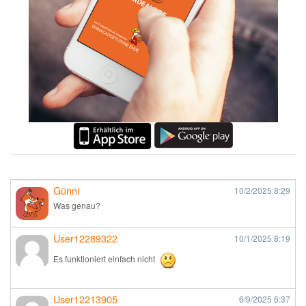
Günni
10/2/2025
8:29
Was genau?
User12289322
10/1/2025
8:19
Es funktioniert einfach nicht
User12213905
6/9/2025
6:37