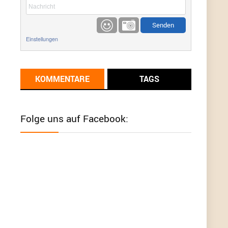
etwas
Günni
9/1/2022
6:17
Einstellungen
Ich glaube du hast den Sinn eines
Schnäppchenblogs noch immer nicht
verstanden?
KOMMENTARE
TAGS
Günni
9/1/2022
6:16
Dann schau mal bitte auf das Datum
Die
meisten Deals sind Tagespreise!
Folge uns auf Facebook:
User11493041
8/31/2022
7:10
Wird hier für 98,99 angeboten, bei Klick auf "Zum
Deal" sind es dann 140 Euro, das ist doch
Betrug am Kunden
Günni
7/30/2022
5:32
Wieso beschiss? Wir sind ein Schnäppchenblog
der "nur" auf Deals hinweist, wir selbst verkaufen
das Produkt nicht. Zudem ist das was du suchst
schon 2 Jahre her.