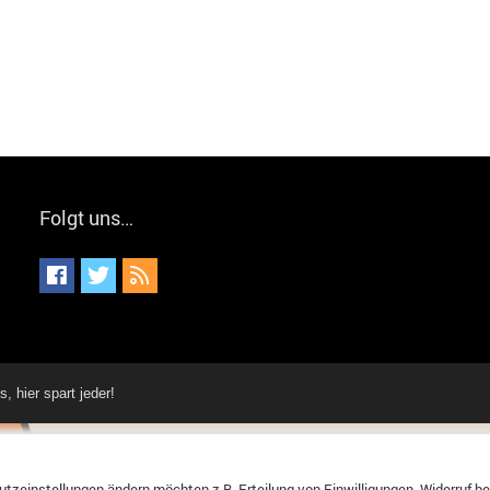
Folgt uns…
hier spart jeder!
tzeinstellungen ändern möchten z.B. Erteilung von Einwilligungen, Widerruf bere