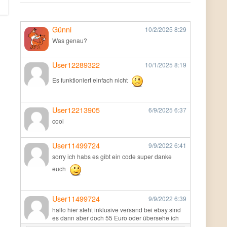
Günni
10/2/2025
8:29
Was genau?
User12289322
10/1/2025
8:19
Es funktioniert einfach nicht
User12213905
6/9/2025
6:37
cool
User11499724
9/9/2022
6:41
sorry ich habs es gibt ein code super danke
euch
User11499724
9/9/2022
6:39
hallo hier steht inklusive versand bei ebay sind
es dann aber doch 55 Euro oder übersehe ich