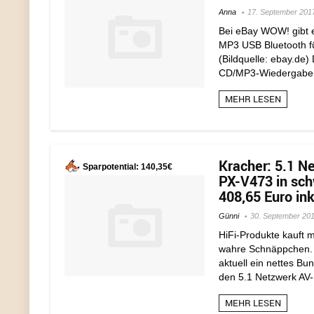
Anna
17. September 201
Bei eBay WOW! gibt 
MP3 USB Bluetooth für
(Bildquelle: ebay.de
CD/MP3-Wiedergabe 
MEHR LESEN
Kracher: 5.1 
Sparpotential: 140,35€
PX-V473 in sc
408,65 Euro ink
Günni
30. September 20
HiFi-Produkte kauft 
wahre Schnäppchen. 
aktuell ein nettes B
den 5.1 Netzwerk AV-
MEHR LESEN