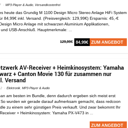
7
MP3-Player & Audio
,
Versandkostenfrei
es heute das Grundig M 1100 Design Micro Stereo Anlage HiFi System
 84,99€ inkl. Versand. (Preisvergleich: 129,99€) Ersparnis: 45,-€
) Design Micro Anlage mit schwarzen Aluminium Applikationen,
und USB-Anschluß. Hauptmerkmale: ...
129,99€
84,99€
ZUM ANGEBOT
Netzwerk AV-Receiver + Heimkinosystem: Yamaha
hwarz + Canton Movie 130 für zusammen nur
l. Versand
12
Elektronik
,
MP3-Player & Audio
man am besten im Bundle, denn dadurch ergeben sich meist erst
So wurden wir gerade darauf aufmerksam gemacht, dass redcoon
undle zu einem sehr günstigen Preis verkauft. Und zwar bekommt Ihr
Receiver + Heimkinosystem: Yamaha PX-V473 in ...
ZUM ANGEBOT