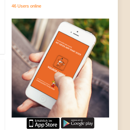
46 Users
online