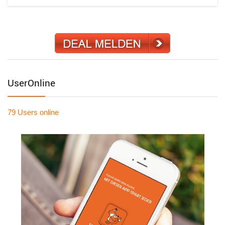
UserOnline
79 Users
online