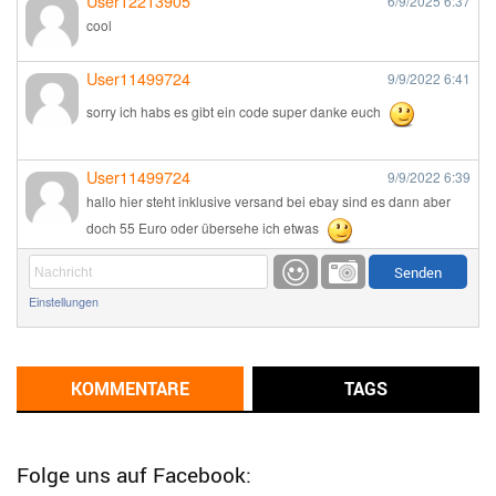
User12213905
6/9/2025
6:37
cool
User11499724
9/9/2022
6:41
sorry ich habs es gibt ein code super danke euch
User11499724
9/9/2022
6:39
hallo hier steht inklusive versand bei ebay sind es dann aber
doch 55 Euro oder übersehe ich etwas
Günni
9/1/2022
6:17
Einstellungen
Ich glaube du hast den Sinn eines Schnäppchenblogs noch
immer nicht verstanden?
Günni
KOMMENTARE
TAGS
9/1/2022
6:16
Dann schau mal bitte auf das Datum
Die meisten Deals
sind Tagespreise!
Folge uns auf Facebook: