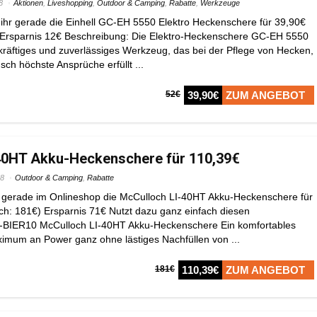
8
Aktionen
,
Liveshopping
,
Outdoor & Camping
,
Rabatte
,
Werkzeuge
 ihr gerade die Einhell GC-EH 5550 Elektro Heckenschere für 39,90€
) Ersparnis 12€ Beschreibung: Die Elektro-Heckenschere GC-EH 5550
 kräftiges und zuverlässiges Werkzeug, das bei der Pflege von Hecken,
ch höchste Ansprüche erfüllt ...
52€
39,90€
ZUM ANGEBOT
40HT Akku-Heckenschere für 110,39€
18
Outdoor & Camping
,
Rabatte
 gerade im Onlineshop die McCulloch LI-40HT Akku-Heckenschere für
ich: 181€) Ersparnis 71€ Nutzt dazu ganz einfach diesen
BIER10 McCulloch LI-40HT Akku-Heckenschere Ein komfortables
imum an Power ganz ohne lästiges Nachfüllen von ...
181€
110,39€
ZUM ANGEBOT