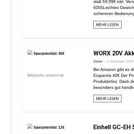
statt 59,99€ inkl. Ve
6055Leichtes Gewich
sichereren Bedienung
MEHR LESEN
WORX 20V Akku
Sparpotential: 40€
Günni
2. Dezember 2019
Bei Amazon gibt es d
Ersparnis 40€ Der Pre
Bildquelle: amazon.de
Produktinfos: Dank d
besonders gut handhab
MEHR LESEN
Einhell GC-EH 
Sparpotential: 12€