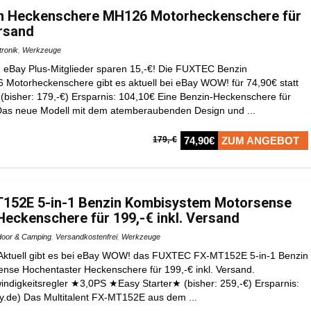
n Heckenschere MH126 Motorheckenschere für
ersand
tronik
,
Werkzeuge
eBay Plus-Mitglieder sparen 15,-€! Die FUXTEC Benzin
Motorheckenschere gibt es aktuell bei eBay WOW! für 74,90€ statt
 (bisher: 179,-€) Ersparnis: 104,10€ Eine Benzin-Heckenschere für
Das neue Modell mit dem atemberaubenden Design und ...
179,-€
74,90€
ZUM ANGEBOT
152E 5-in-1 Benzin Kombisystem Motorsense
eckenschere für 199,-€ inkl. Versand
door & Camping
,
Versandkostenfrei
,
Werkzeuge
) Aktuell gibt es bei eBay WOW! das FUXTEC FX-MT152E 5-in-1 Benzin
se Hochentaster Heckenschere für 199,-€ inkl. Versand.
ndigkeitsregler ★3,0PS ★Easy Starter★ (bisher: 259,-€) Ersparnis:
ay.de) Das Multitalent FX-MT152E aus dem ...