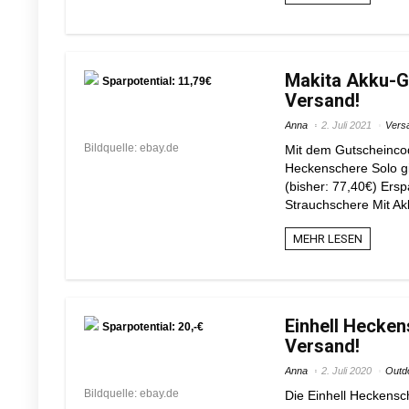
Makita Akku-Gr
Sparpotential: 11,79€
Versand!
Anna
2. Juli 2021
Vers
Bildquelle: ebay.de
Mit dem Gutscheinco
Heckenschere Solo gi
(bisher: 77,40€) Ers
Strauchschere Mit Ak
MEHR LESEN
Einhell Hecken
Sparpotential: 20,-€
Versand!
Anna
2. Juli 2020
Outd
Bildquelle: ebay.de
Die Einhell Heckensc