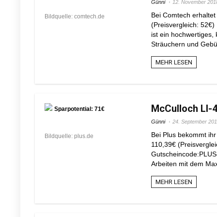
Günni
12. November 201
Bei Comtech erhaltet
Bildquelle: comtech.de
(Preisvergleich: 52€
ist ein hochwertiges,
Sträuchern und Gebüs
MEHR LESEN
McCulloch LI-
Sparpotential: 71€
Günni
24. September 20
Bei Plus bekommt ihr
Bildquelle: plus.de
110,39€ (Preisvergle
Gutscheincode:PLUS-
Arbeiten mit dem Max
MEHR LESEN