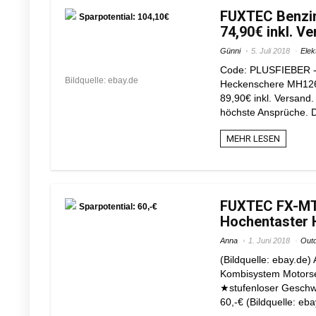
FUXTEC Benzi
Sparpotential: 104,10€
74,90€ inkl. V
Günni
5. Juli 2018
Elek
Code: PLUSFIEBER - 
Bildquelle: ebay.de
Heckenschere MH126 
89,90€ inkl. Versand.
höchste Ansprüche. 
MEHR LESEN
FUXTEC FX-MT
Sparpotential: 60,-€
Hochentaster H
Anna
1. Juni 2018
Out
(Bildquelle: ebay.de
Kombisystem Motorsen
★stufenloser Geschwi
60,-€ (Bildquelle: eb