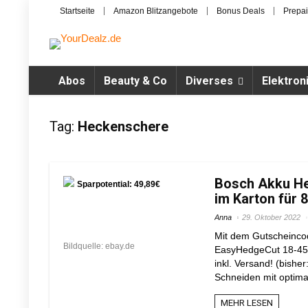
Startseite
Amazon Blitzangebote
Bonus Deals
Prepai
Abos
Beauty & Co
Diverses
Elektron
Tag:
Heckenschere
Bosch Akku He
Sparpotential: 49,89€
im Karton für 8
Anna
29. Oktober 2022
Mit dem Gutscheinco
Bildquelle: ebay.de
EasyHedgeCut 18-45 (
inkl. Versand! (bishe
Schneiden mit optimal
MEHR LESEN