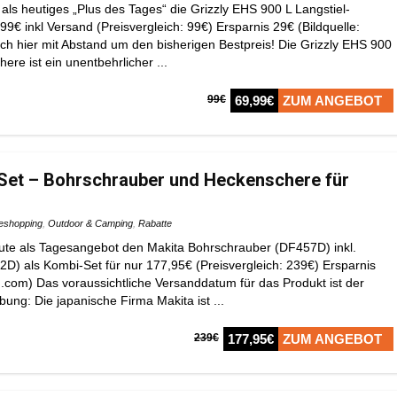
als heutiges „Plus des Tages“ die Grizzly EHS 900 L Langstiel-
9€ inkl Versand (Preisvergleich: 99€) Ersparnis 29€ (Bildquelle:
ich hier mit Abstand um den bisherigen Bestpreis! Die Grizzly EHS 900
ere ist ein unentbehrlicher ...
99€
69,99€
ZUM ANGEBOT
Set – Bohrschrauber und Heckenschere für
eshopping
,
Outdoor & Camping
,
Rabatte
ute als Tagesangebot den Makita Bohrschrauber (DF457D) inkl.
) als Kombi-Set für nur 177,95€ (Preisvergleich: 239€) Ersparnis
d.com) Das voraussichtliche Versanddatum für das Produkt ist der
ung: Die japanische Firma Makita ist ...
239€
177,95€
ZUM ANGEBOT