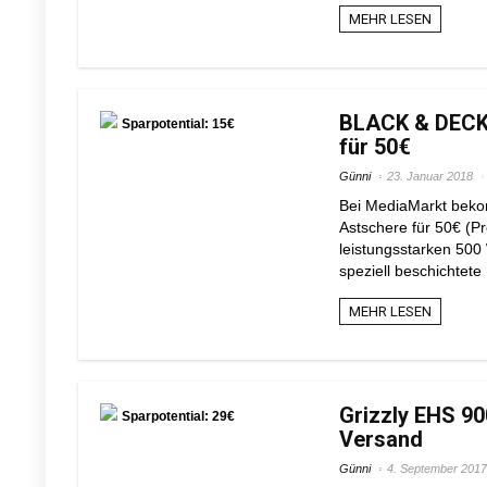
MEHR LESEN
BLACK & DECKE
Sparpotential: 15€
für 50€
Günni
23. Januar 2018
Bei MediaMarkt bek
Astschere für 50€ (Pr
leistungsstarken 500
speziell beschichtete
MEHR LESEN
Grizzly EHS 90
Sparpotential: 29€
Versand
Günni
4. September 2017