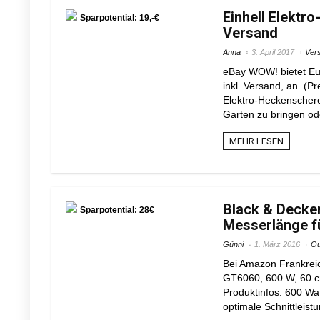
Einhell Elektr
Sparpotential: 19,-€
Versand
Anna
3. April 2017
Vers
eBay WOW! bietet Euc
inkl. Versand, an. (Pr
Elektro-Heckenschere
Garten zu bringen oder
MEHR LESEN
Black & Decke
Sparpotential: 28€
Messerlänge f
Günni
1. März 2016
Ou
Bei Amazon Frankreic
GT6060, 600 W, 60 cm
Produktinfos: 600 Wa
optimale Schnittleistu