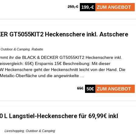
259,-€
199,-€
ZUM ANGEBOT
R GT5055KIT2 Heckenschere inkl. Astschere
Outdoor & Camping
,
Rabatte
ommt ihr die BLACK & DECKER GT5055KIT2 Heckenschere inkl.
eisvergleich: 65€) Ersparnis 15€ Beschreibung: Mit dieser
 W Heckenschere geht der Heckenschnitt leicht von der Hand. Die
 Metallic-Oberfläche und die angewinkelte ...
65€
50€
ZUM ANGEBOT
0 L Langstiel-Heckenschere für 69,99€ inkl
Liveshopping
,
Outdoor & Camping