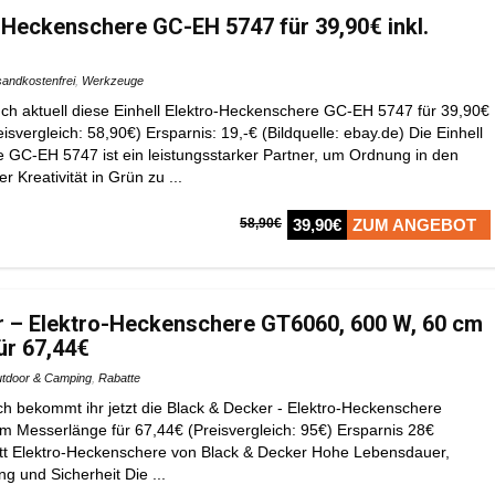
o-Heckenschere GC-EH 5747 für 39,90€ inkl.
andkostenfrei
,
Werkzeuge
h aktuell diese Einhell Elektro-Heckenschere GC-EH 5747 für 39,90€
eisvergleich: 58,90€) Ersparnis: 19,-€ (Bildquelle: ebay.de) Die Einhell
 GC-EH 5747 ist ein leistungsstarker Partner, um Ordnung in den
 Kreativität in Grün zu ...
58,90€
39,90€
ZUM ANGEBOT
r – Elektro-Heckenschere GT6060, 600 W, 60 cm
ür 67,44€
tdoor & Camping
,
Rabatte
h bekommt ihr jetzt die Black & Decker - Elektro-Heckenschere
 Messerlänge für 67,44€ (Preisvergleich: 95€) Ersparnis 28€
tt Elektro-Heckenschere von Black & Decker Hohe Lebensdauer,
ng und Sicherheit Die ...