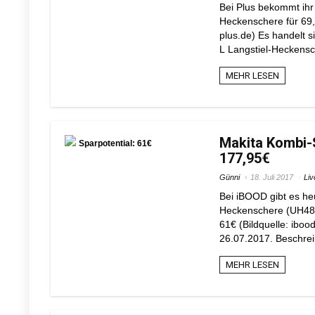
Bei Plus bekommt ihr 
Heckenschere für 69,9
plus.de) Es handelt s
L Langstiel-Heckensch
MEHR LESEN
Makita Kombi-
Sparpotential: 61€
177,95€
Günni
18. Juli 2017
Liv
Bei iBOOD gibt es he
Heckenschere (UH482D
61€ (Bildquelle: iboo
26.07.2017. Beschreib
MEHR LESEN