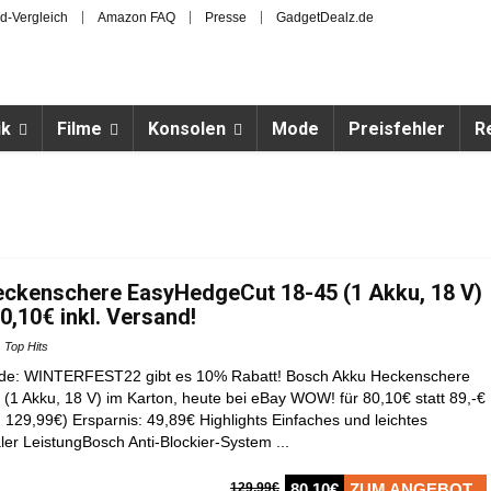
d-Vergleich
Amazon FAQ
Presse
GadgetDealz.de
ik
Filme
Konsolen
Mode
Preisfehler
R
ckenschere EasyHedgeCut 18-45 (1 Akku, 18 V)
0,10€ inkl. Versand!
Top Hits
de: WINTERFEST22 gibt es 10% Rabatt! Bosch Akku Heckenschere
1 Akku, 18 V) im Karton, heute bei eBay WOW! für 80,10€ statt 89,-€
r: 129,99€) Ersparnis: 49,89€ Highlights Einfaches und leichtes
er LeistungBosch Anti-Blockier-System ...
129,99€
80,10€
ZUM ANGEBOT