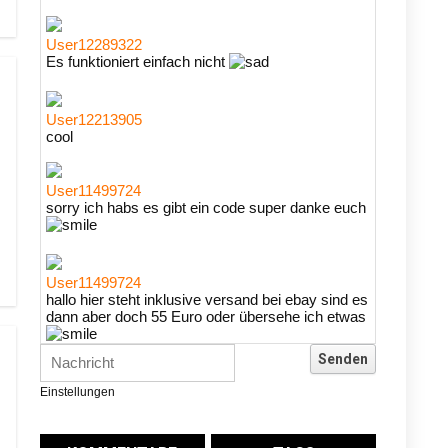
User12289322
Es funktioniert einfach nicht
User12213905
cool
User11499724
sorry ich habs es gibt ein code super danke euch
User11499724
hallo hier steht inklusive versand bei ebay sind es
dann aber doch 55 Euro oder übersehe ich etwas
Günni
Einstellungen
Ich glaube du hast den Sinn eines
Schnäppchenblogs noch immer nicht
verstanden?