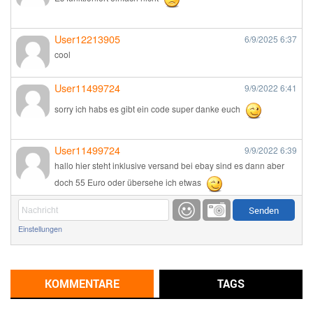
User12213905
6/9/2025
6:37
cool
User11499724
9/9/2022
6:41
sorry ich habs es gibt ein code super danke euch
User11499724
9/9/2022
6:39
hallo hier steht inklusive versand bei ebay sind es dann aber
doch 55 Euro oder übersehe ich etwas
Günni
9/1/2022
6:17
Einstellungen
Ich glaube du hast den Sinn eines Schnäppchenblogs noch
immer nicht verstanden?
Günni
KOMMENTARE
TAGS
9/1/2022
6:16
Dann schau mal bitte auf das Datum
Die meisten Deals