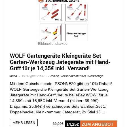
Sparpotential: 25,64€
Bildquelle: ebay.de
WOLF Gartengeräte Kleingeräte Set
Garten-Werkzeug Jätegeräte mit Hand-
Griff für je 14,35€ inkl. Versand!
Anna
19. August 2020
Freizeit
,
Versandkostenfrei
,
Werkzeuge
Mit dem Gutscheincode: PSONNE20 gibt es 10% Rabatt!
WOLF Gartengeräte Kleingeräte Set Garten-Werkzeug
Jätegeräte mit Hand-Griff, heute bei eBay WOW! für je
14,35€ statt 15,95€ inkl. Versand.(bisher: 39,99€)
Ersparnis: 25,64€ 4 verschiedene Sets wählbar:Set 1:
Doppelhacke, Kleinkremmer, Jätegerät, 2x Stiel 15 ...
MEHR LESEN
39,99€
14,35€
ZUM ANGEBOT