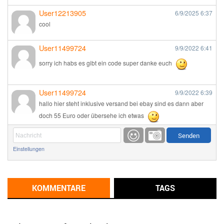
User12213905
6/9/2025
6:37
cool
User11499724
9/9/2022
6:41
sorry ich habs es gibt ein code super danke euch
User11499724
9/9/2022
6:39
hallo hier steht inklusive versand bei ebay sind es dann aber
doch 55 Euro oder übersehe ich etwas
Günni
9/1/2022
6:17
Einstellungen
Ich glaube du hast den Sinn eines Schnäppchenblogs noch
immer nicht verstanden?
Günni
KOMMENTARE
TAGS
9/1/2022
6:16
Dann schau mal bitte auf das Datum
Die meisten Deals
sind Tagespreise!