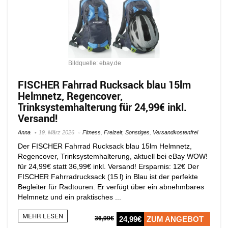
Bildquelle: ebay.de
FISCHER Fahrrad Rucksack blau 15lm
Helmnetz, Regencover,
Trinksystemhalterung für 24,99€ inkl.
Versand!
Anna
19. März 2026
Fitness
,
Freizeit
,
Sonstiges
,
Versandkostenfrei
Der FISCHER Fahrrad Rucksack blau 15lm Helmnetz,
Regencover, Trinksystemhalterung, aktuell bei eBay WOW!
für 24,99€ statt 36,99€ inkl. Versand! Ersparnis: 12€ Der
FISCHER Fahrradrucksack (15 l) in Blau ist der perfekte
Begleiter für Radtouren. Er verfügt über ein abnehmbares
Helmnetz und ein praktisches ...
MEHR LESEN
36,99€
24,99€
ZUM ANGEBOT