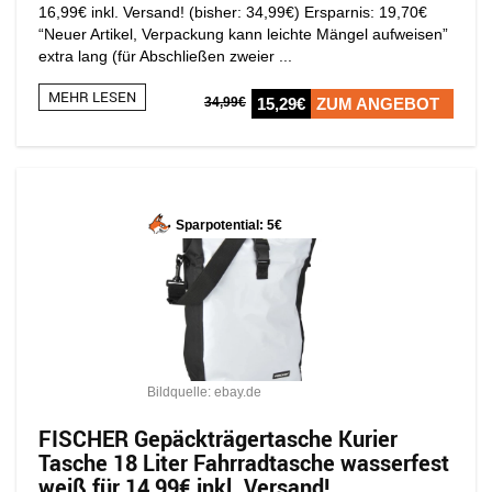
16,99€ inkl. Versand! (bisher: 34,99€) Ersparnis: 19,70€
“Neuer Artikel, Verpackung kann leichte Mängel aufweisen”
extra lang (für Abschließen zweier ...
MEHR LESEN
34,99€
15,29€
ZUM ANGEBOT
Sparpotential: 5€
Bildquelle: ebay.de
FISCHER Gepäckträgertasche Kurier
Tasche 18 Liter Fahrradtasche wasserfest
weiß für 14,99€ inkl. Versand!