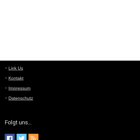
ist das was du suchst schon 2 Jahre her.
User11448863
7/13/2022
3:39
von welchem Panel sprichst du?
User11448767
7/13/2022
1:15
... das Panel hat eine durchsichtige Folie - muss diese weg??
Günni
7/11/2022
5:43
Du hast eine Mail
Link Us
Kontakt
Günni
7/11/2022
5:40
Impressum
Ich schreib dir mal zurück!
Datenschutz
Günni
7/11/2022
5:40
Jo habs gefunden!
Folgt uns…
ALIENWESEN
7/11/2022
5:40
alternativ Email senden an admin@yourdealz.de ?