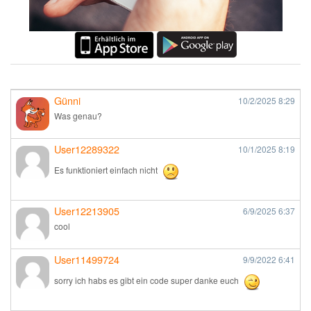
Günni
10/2/2025
8:29
Was genau?
User12289322
10/1/2025
8:19
Es funktioniert einfach nicht
User12213905
6/9/2025
6:37
cool
User11499724
9/9/2022
6:41
sorry ich habs es gibt ein code super danke euch