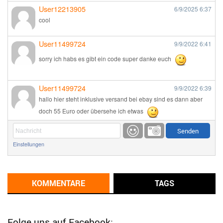
User12213905
6/9/2025
6:37
cool
User11499724
9/9/2022
6:41
sorry ich habs es gibt ein code super danke euch
User11499724
9/9/2022
6:39
hallo hier steht inklusive versand bei ebay sind es dann aber
doch 55 Euro oder übersehe ich etwas
Günni
9/1/2022
6:17
Einstellungen
Ich glaube du hast den Sinn eines Schnäppchenblogs noch
immer nicht verstanden?
Günni
KOMMENTARE
TAGS
9/1/2022
6:16
Dann schau mal bitte auf das Datum
Die meisten Deals
sind Tagespreise!
Folge uns auf Facebook: