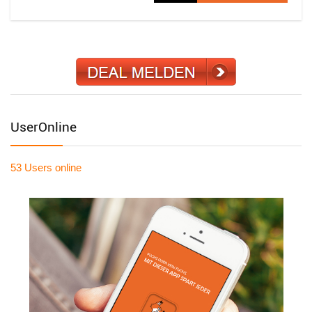
UserOnline
53 Users
online