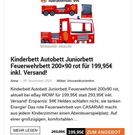
Sparpotential: 94€
Bildquelle: ebay.de
Kinderbett Autobett Juniorbett
Feuerwehrbett 200×90 rot für 199,95€
inkl. Versand!
Anna
28. November 2025
Möbel
,
Versandkostenfrei
Kinderbett Autobett Juniorbett Feuerwehrbett 200x90 rot,
aktuell bei eBay WOW! für 199,95€ statt 293,95€ inkl.
Versand! Ersparnis: 94€ Helden schlafen nicht, sie tanken
Energie! Das rote Feuerwehrbett von CASARIA® macht
aus jedem Kinderzimmer einen Abenteuerspielplatz. Auf
einer großzügigen, komfortablen ...
MEHR LESEN
293,95€
199,95€
ZUM ANGEBOT