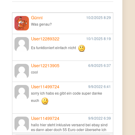
Günni
10/2/2025
8:29
Was genau?
User12289322
10/1/2025
8:19
Es funktioniert einfach nicht
User12213905
6/9/2025
6:37
cool
User11499724
9/9/2022
6:41
sorry ich habs es gibt ein code super danke
euch
User11499724
9/9/2022
6:39
hallo hier steht inklusive versand bei ebay sind
es dann aber doch 55 Euro oder übersehe ich