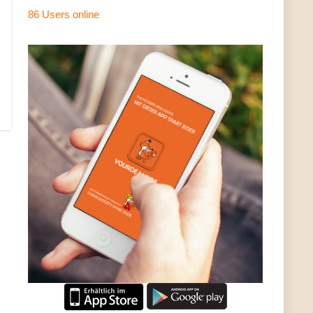
86 Users
online