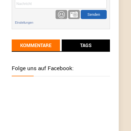
etwas
Günni
9/1/2022
6:17
Einstellungen
Ich glaube du hast den Sinn eines
Schnäppchenblogs noch immer nicht
verstanden?
KOMMENTARE
TAGS
Günni
9/1/2022
6:16
Dann schau mal bitte auf das Datum
Die
meisten Deals sind Tagespreise!
Folge uns auf Facebook:
User11493041
8/31/2022
7:10
Wird hier für 98,99 angeboten, bei Klick auf "Zum
Deal" sind es dann 140 Euro, das ist doch
Betrug am Kunden
Günni
7/30/2022
5:32
Wieso beschiss? Wir sind ein Schnäppchenblog
der "nur" auf Deals hinweist, wir selbst verkaufen
das Produkt nicht. Zudem ist das was du suchst
schon 2 Jahre her.