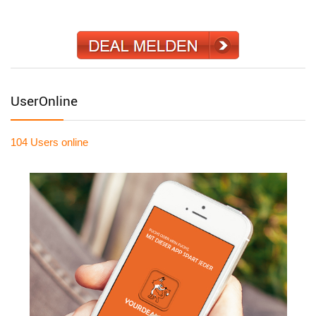
UserOnline
104 Users
online