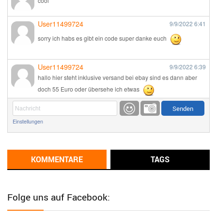
cool
User11499724
9/9/2022
6:41
sorry ich habs es gibt ein code super danke euch
User11499724
9/9/2022
6:39
hallo hier steht inklusive versand bei ebay sind es dann aber
doch 55 Euro oder übersehe ich etwas
Günni
9/1/2022
6:17
Einstellungen
Ich glaube du hast den Sinn eines Schnäppchenblogs noch
immer nicht verstanden?
Günni
KOMMENTARE
TAGS
9/1/2022
6:16
Dann schau mal bitte auf das Datum
Die meisten Deals
sind Tagespreise!
Folge uns auf Facebook:
User11493041
8/31/2022
7:10