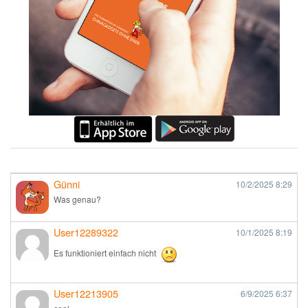
Günni
10/2/2025
8:29
Was genau?
User12289322
10/1/2025
8:19
Es funktioniert einfach nicht
User12213905
6/9/2025
6:37