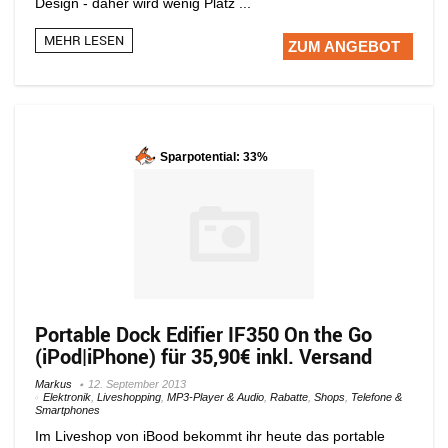
Design - daher wird wenig Platz ...
MEHR LESEN
ZUM ANGEBOT
Sparpotential: 33%
Portable Dock Edifier IF350 On the Go
(iPod|iPhone) für 35,90€ inkl. Versand
Markus
12. September 2013
Elektronik
,
Liveshopping
,
MP3-Player & Audio
,
Rabatte
,
Shops
,
Telefone &
Smartphones
Im Liveshop von iBood bekommt ihr heute das portable