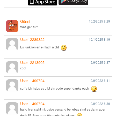
Günni
10/2/2025
8:29
Was genau?
User12289322
10/1/2025
8:19
Es funktioniert einfach nicht
User12213905
6/9/2025
6:37
cool
User11499724
9/9/2022
6:41
sorry ich habs es gibt ein code super danke euch
User11499724
9/9/2022
6:39
hallo hier steht inklusive versand bei ebay sind es dann aber
doch 55 Euro oder übersehe ich etwas