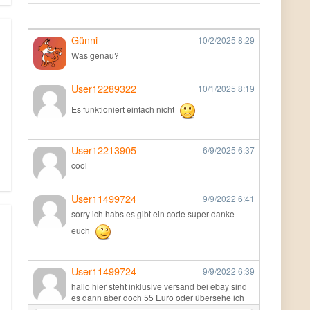
Günni
10/2/2025
8:29
Was genau?
User12289322
10/1/2025
8:19
Es funktioniert einfach nicht
User12213905
6/9/2025
6:37
cool
User11499724
9/9/2022
6:41
sorry ich habs es gibt ein code super danke
euch
User11499724
9/9/2022
6:39
hallo hier steht inklusive versand bei ebay sind
es dann aber doch 55 Euro oder übersehe ich