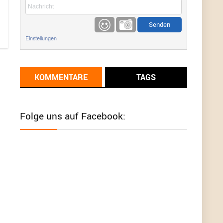
etwas
Günni
9/1/2022
6:17
Einstellungen
Ich glaube du hast den Sinn eines
Schnäppchenblogs noch immer nicht
verstanden?
KOMMENTARE
TAGS
Günni
9/1/2022
6:16
Dann schau mal bitte auf das Datum
Die
meisten Deals sind Tagespreise!
Folge uns auf Facebook:
User11493041
8/31/2022
7:10
Wird hier für 98,99 angeboten, bei Klick auf "Zum
Deal" sind es dann 140 Euro, das ist doch
Betrug am Kunden
Günni
7/30/2022
5:32
Wieso beschiss? Wir sind ein Schnäppchenblog
der "nur" auf Deals hinweist, wir selbst verkaufen
das Produkt nicht. Zudem ist das was du suchst
schon 2 Jahre her.