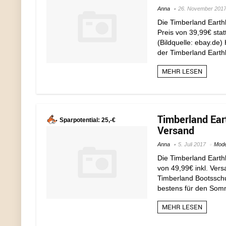
Anna
26. November 201
Die Timberland Eart
Preis von 39,99€ stat
(Bildquelle: ebay.de
der Timberland Earthk
MEHR LESEN
Timberland Ear
Sparpotential: 25,-€
Versand
Anna
5. Juli 2017
Mod
Die Timberland Eart
von 49,99€ inkl. Vers
Timberland Bootsschu
bestens für den Somme
MEHR LESEN