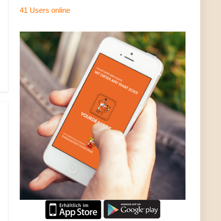
41 Users
online