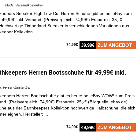
7
Mode
,
Versandkostenfrei
hkeepers Sneaker High Low Cut Herren Schuhe gibt es bei eBay zum
t 49,99€ inkl. Versand. (Preisvergleich: 74,99€) Ersparnis: 35,-€
) Hochwertige Timberland Sneaker in verschiedenen Variationen aus
eeper Kollektion. ...
74,99€
39,99€
ZUM ANGEBOT
thkeepers Herren Bootsschuhe für 49,99€ inkl.
e
,
Versandkostenfrei
hkeepers Herren Bootsschuhe gibt es heute bei eBay WOW! zum Preis
and. (Preisvergleich: 74,99€) Ersparnis: 25,-€ (Bildquelle: ebay.de)
he aus der Earthkeepers Kollektion hochwertige Halbschuhe, die sich
r eignen. Hersteller: ...
74,99€
49,99€
ZUM ANGEBOT