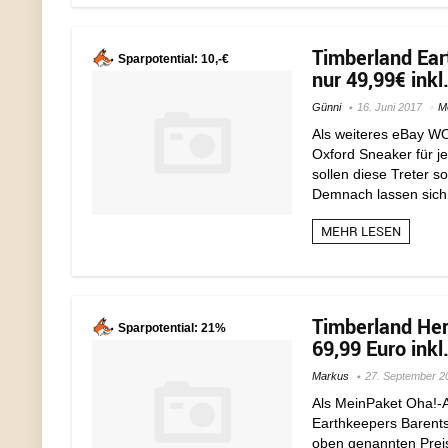
Timberland Ear
Sparpotential: 10,-€
nur 49,99€ inkl
Günni
16. Juni 2017
M
Als weiteres eBay W
Oxford Sneaker für je
sollen diese Treter s
Demnach lassen sich 
MEHR LESEN
Timberland Her
Sparpotential: 21%
69,99 Euro inkl
Markus
27. September 2
Als MeinPaket Oha!-A
Earthkeepers Barents
oben genannten Preis