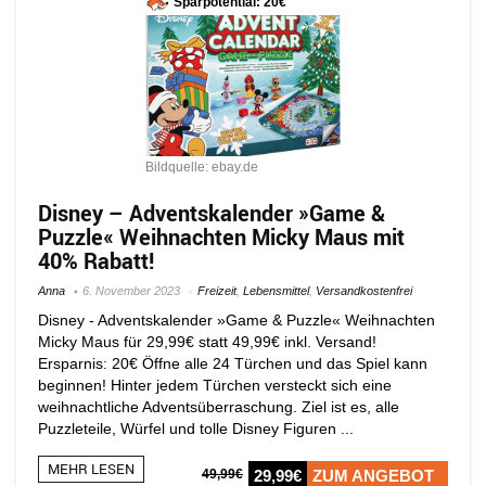
Sparpotential: 20€
Bildquelle: ebay.de
Disney – Adventskalender »Game &
Puzzle« Weihnachten Micky Maus mit
40% Rabatt!
Anna
6. November 2023
Freizeit
,
Lebensmittel
,
Versandkostenfrei
Disney - Adventskalender »Game & Puzzle« Weihnachten
Micky Maus für 29,99€ statt 49,99€ inkl. Versand!
Ersparnis: 20€ Öffne alle 24 Türchen und das Spiel kann
beginnen! Hinter jedem Türchen versteckt sich eine
weihnachtliche Adventsüberraschung. Ziel ist es, alle
Puzzleteile, Würfel und tolle Disney Figuren ...
MEHR LESEN
49,99€
29,99€
ZUM ANGEBOT