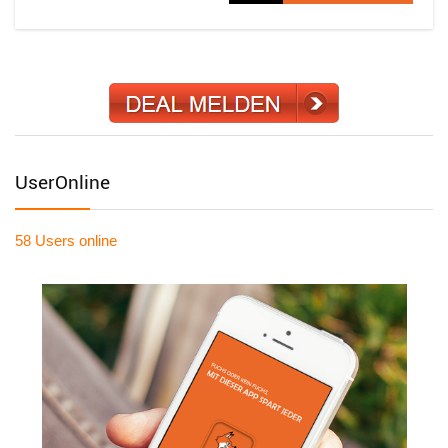
UserOnline
58 Users
online