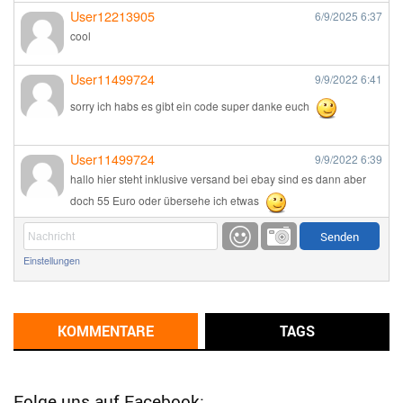
User12213905
6/9/2025
6:37
cool
User11499724
9/9/2022
6:41
sorry ich habs es gibt ein code super danke euch
User11499724
9/9/2022
6:39
hallo hier steht inklusive versand bei ebay sind es dann aber
doch 55 Euro oder übersehe ich etwas
Günni
9/1/2022
6:17
Einstellungen
Ich glaube du hast den Sinn eines Schnäppchenblogs noch
immer nicht verstanden?
Günni
KOMMENTARE
TAGS
9/1/2022
6:16
Dann schau mal bitte auf das Datum
Die meisten Deals
sind Tagespreise!
Folge uns auf Facebook: