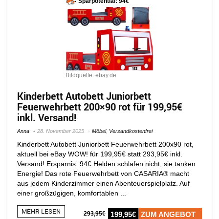
Sparpotential: 94€
Bildquelle: ebay.de
Kinderbett Autobett Juniorbett
Feuerwehrbett 200×90 rot für 199,95€
inkl. Versand!
Anna
28. November 2025
Möbel
,
Versandkostenfrei
Kinderbett Autobett Juniorbett Feuerwehrbett 200x90 rot,
aktuell bei eBay WOW! für 199,95€ statt 293,95€ inkl.
Versand! Ersparnis: 94€ Helden schlafen nicht, sie tanken
Energie! Das rote Feuerwehrbett von CASARIA® macht
aus jedem Kinderzimmer einen Abenteuerspielplatz. Auf
einer großzügigen, komfortablen ...
MEHR LESEN
293,95€
199,95€
ZUM ANGEBOT