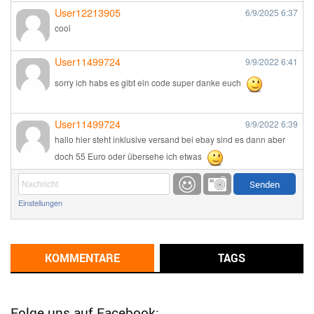
User12213905
6/9/2025
6:37
cool
User11499724
9/9/2022
6:41
sorry ich habs es gibt ein code super danke euch
User11499724
9/9/2022
6:39
hallo hier steht inklusive versand bei ebay sind es dann aber
doch 55 Euro oder übersehe ich etwas
Günni
9/1/2022
6:17
Einstellungen
Ich glaube du hast den Sinn eines Schnäppchenblogs noch
immer nicht verstanden?
Günni
KOMMENTARE
TAGS
9/1/2022
6:16
Dann schau mal bitte auf das Datum
Die meisten Deals
sind Tagespreise!
Folge uns auf Facebook: