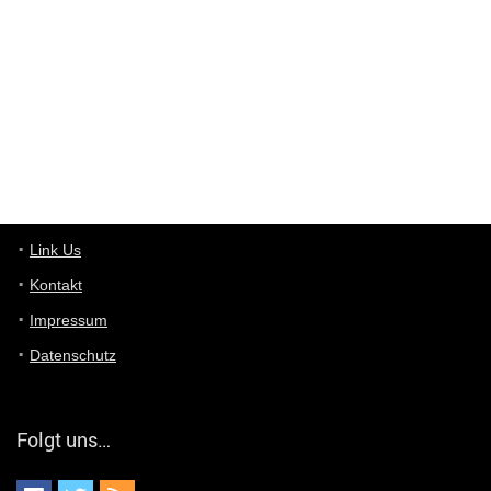
ist das was du suchst schon 2 Jahre her.
User11448863
7/13/2022
3:39
von welchem Panel sprichst du?
User11448767
7/13/2022
1:15
... das Panel hat eine durchsichtige Folie - muss diese weg??
Günni
7/11/2022
5:43
Du hast eine Mail
Link Us
Kontakt
Günni
7/11/2022
5:40
Impressum
Ich schreib dir mal zurück!
Datenschutz
Günni
7/11/2022
5:40
Jo habs gefunden!
Folgt uns…
ALIENWESEN
7/11/2022
5:40