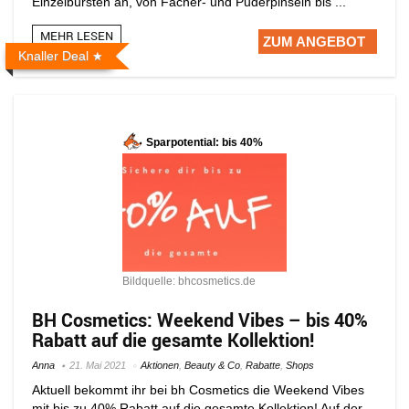
Einzelbürsten an, von Fächer- und Puderpinseln bis ...
MEHR LESEN
ZUM ANGEBOT
Knaller Deal
Sparpotential: bis 40%
Bildquelle: bhcosmetics.de
BH Cosmetics: Weekend Vibes – bis 40%
Rabatt auf die gesamte Kollektion!
Anna
21. Mai 2021
Aktionen
,
Beauty & Co
,
Rabatte
,
Shops
Aktuell bekommt ihr bei bh Cosmetics die Weekend Vibes
mit bis zu 40% Rabatt auf die gesamte Kollektion! Auf der