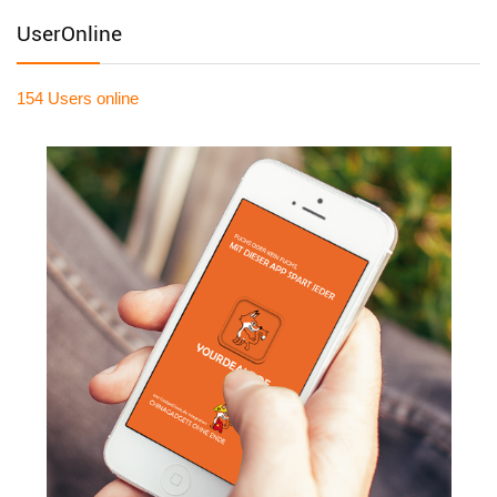
UserOnline
154 Users
online