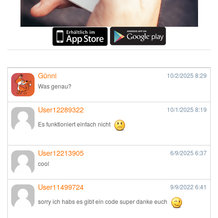
Günni
10/2/2025
8:29
Was genau?
User12289322
10/1/2025
8:19
Es funktioniert einfach nicht
User12213905
6/9/2025
6:37
cool
User11499724
9/9/2022
6:41
sorry ich habs es gibt ein code super danke euch