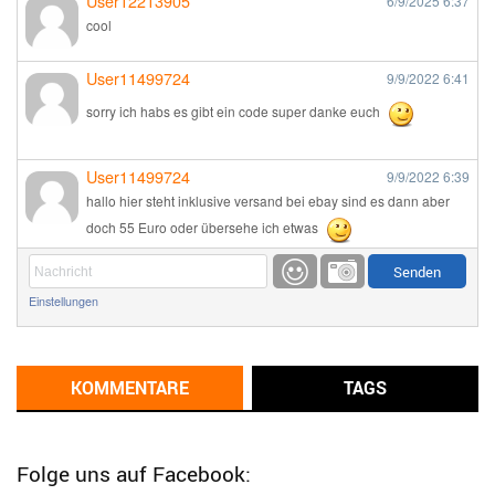
User12213905
6/9/2025
6:37
cool
User11499724
9/9/2022
6:41
sorry ich habs es gibt ein code super danke euch
User11499724
9/9/2022
6:39
hallo hier steht inklusive versand bei ebay sind es dann aber
doch 55 Euro oder übersehe ich etwas
Günni
9/1/2022
6:17
Einstellungen
Ich glaube du hast den Sinn eines Schnäppchenblogs noch
immer nicht verstanden?
Günni
KOMMENTARE
TAGS
9/1/2022
6:16
Dann schau mal bitte auf das Datum
Die meisten Deals
sind Tagespreise!
Folge uns auf Facebook: